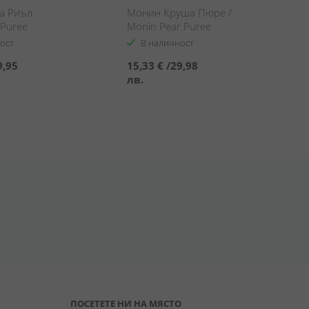
а Риъл
Монин Круша Пюре /
 Puree
Monin Pear Puree
eal Premium
ост
В наличност
9,95
15,33 €
/
29,98
лв.
ПОСЕТЕТЕ НИ НА МЯСТО