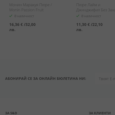
Монин Маракуя Пюре /
Пюре Лайм и
Monin Passion Fruit
Джинджифил Без Зах
Puree
Цима / Lime & Ginger
В наличност
В наличност
Zero Sugar Puree Cim
16,36 €
/
32,00
11,30 €
/
22,10
лв.
лв.
АБОНИРАЙ СЕ ЗА ОНЛАЙН БЮЛЕТИНА НИ:
ЗА S&D
ЗА КЛИЕНТИ