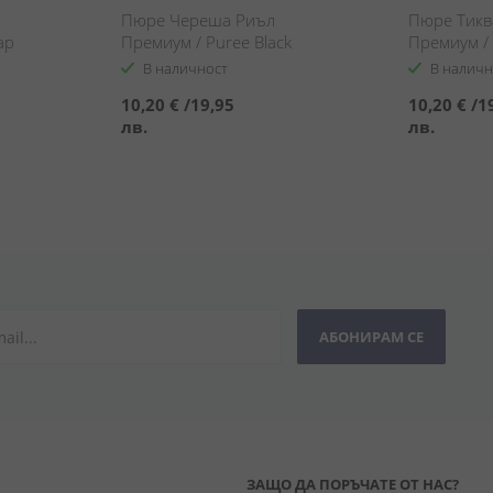
Пюре Череша Риъл
Пюре Тикв
ар
Премиум / Puree Black
Премиум /
Cherry Real Premium
Pumpkin R
В наличност
В наличн
a
10,20 €
/
19,95
10,20 €
/
1
лв.
лв.
АБОНИРАМ СЕ
ЗАЩО ДА ПОРЪЧАТЕ ОТ НАС?