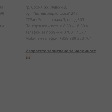
а 
гр. София, жк. Левски В,
99 
бул. “Ботевградско шосе” 247,
CTPark Sofia – сграда 3, склад 303
и 
Понеделник – петък: 8:30 – 16:30 ч.
Телефон за поръчки:
0700 17 377
Мобилен телефон:
+359 889 220 764
 
Изпратете запитване за наличност