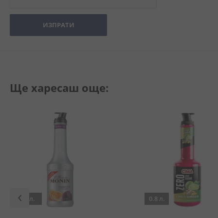
ИЗПРАТИ
Ще харесаш още:
1 л.
0.8 л.