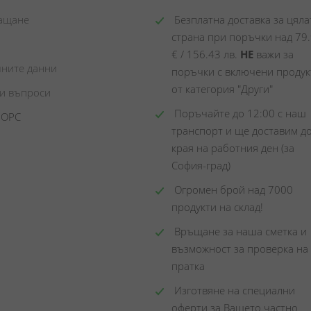
лащане
 Безплатна доставка за цялат
страна при поръчки над 79.
€ / 156.43 лв. 
НЕ
 важи за 
чните данни
поръчки с включени продукт
от категория "Други"
ни въпроси
 Поръчайте до 12:00 с наш 
 ОРС
транспорт и ще доставим до
края на работния ден (за 
София-град)
 Огромен брой над 7000 
продукти на склад! 
 Връщане за наша сметка и 
възможност за проверка на 
пратка
 Изготвяне на специални 
оферти за Вашето частно 