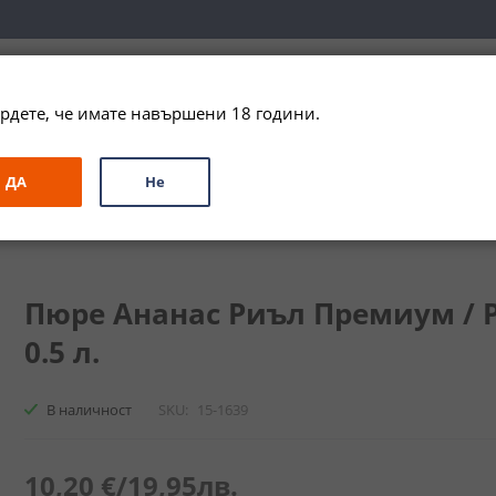
вка за цялата страна при поръчки на алкохол над 
79,99 € / 156
рдете, че имате навършени 18 години.
ЗА ПОДАРЪК
ПРОМО
СПЕЦИАЛНИ ПРЕДЛОЖЕНИЯ
МАРКИ
ДА
Не
миум / Puree Pineapple Real Premium
Пюре Ананас Риъл Премиум / P
0.5 л.
В наличност
SKU
15-1639
10,20 €
/
19,95лв.