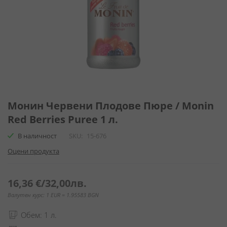
Преминете
към
Монин Червени Плодове Пюре / Monin
началото
Red Berries Puree 1 л.
на
галерия
В наличност
SKU
15-676
със
Оцени продукта
снимки
16,36 €
/
32,00лв.
Валутен курс: 1 EUR = 1.95583 BGN
Обем: 1 л.