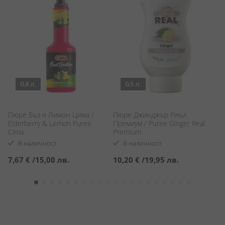
0.8 л.
0.5 л.
Пюре Бъз и Лимон Цима /
Пюре Джинджър Риъл
П
Elderberry & Lemon Puree
Премиум / Puree Ginger Real
Fi
Cima
Premium
M
В наличност
В наличност
7,67 €
/
15,00 лв.
10,20 €
/
19,95 лв.
1