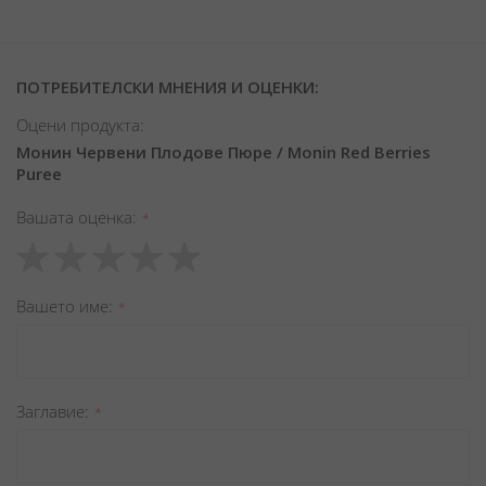
ПОТРЕБИТЕЛСКИ МНЕНИЯ И ОЦЕНКИ:
Оцени продукта:
Монин Червени Плодове Пюре / Monin Red Berries
Puree
Вашата оценка
1
2
3
4
5
star
stars
stars
stars
stars
Вашето име
Заглавиe