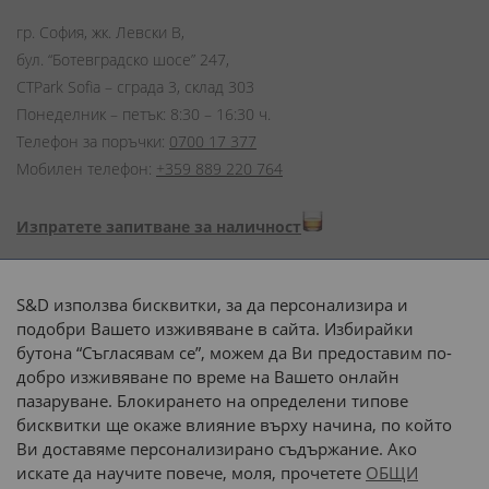
гр. София, жк. Левски В,
бул. “Ботевградско шосе” 247,
CTPark Sofia – сграда 3, склад 303
Понеделник – петък: 8:30 – 16:30 ч.
Телефон за поръчки:
0700 17 377
Мобилен телефон:
+359 889 220 764
Изпратете запитване за наличност
Начини на плащане:
S&D използва бисквитки, за да персонализира и
подобри Вашето изживяване в сайта. Избирайки
бутона “Съгласявам се”, можем да Ви предоставим по-
добро изживяване по време на Вашето онлайн
пазаруване. Блокирането на определени типове
Доставка до адрес с:
бисквитки ще окаже влияние върху начина, по който
Ви доставяме персонализирано съдържание. Ако
 или 
наш транспорт
искате да научите повече, моля, прочетете
ОБЩИ