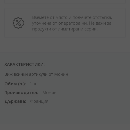
Вземете от място и получете отстъпка, 
уточнена от оператора ни. Не важи за 
продукти от лимитирани серии.
ХАРАКТЕРИСТИКИ:
Виж всички артикули от
Монин
Обем (л.)
1 л.
Производител
Монин
Държава
Франция