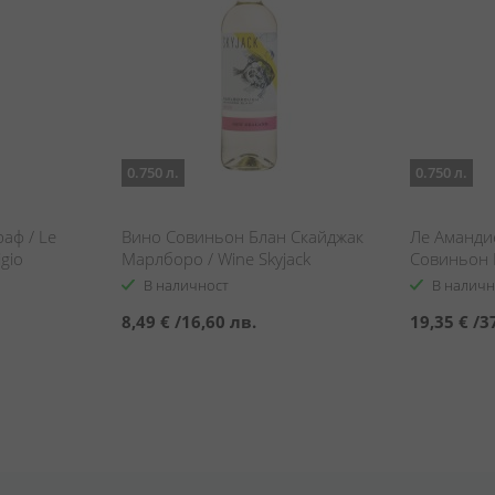
0.750 л.
0.750 л.
аф / Le
Вино Совиньон Блан Скайджак
Ле Аманди
gio
Марлборо / Wine Skyjack
Совиньон Б
Sauvignon Blanc Marlborough
Chardonnay
В наличност
В наличн
8,49 €
/
16,60 лв.
19,35 €
/
3