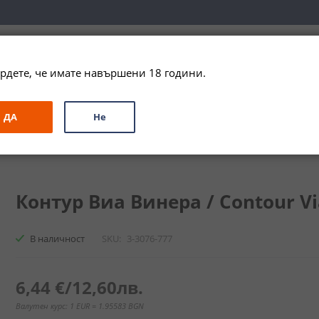
вка за цялата страна при поръчки на алкохол над 
79,99 € / 156
рдете, че имате навършени 18 години.
ЗА ПОДАРЪК
ПРОМО
СПЕЦИАЛНИ ПРЕДЛОЖЕНИЯ
МАРКИ
ДА
Не
ра / Contour Via Vinera
Контур Виа Винера / Contour Via
В наличност
SKU
3-3076-777
6,44 €
/
12,60лв.
Валутен курс: 1 EUR = 1.95583 BGN