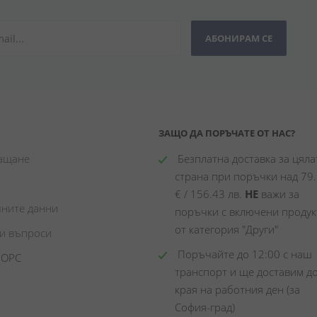
АБОНИРАМ СЕ
ЗАЩО ДА ПОРЪЧАТЕ ОТ НАС?
лащане
 Безплатна доставка за цялат
страна при поръчки над 79.
€ / 156.43 лв. 
НЕ
 важи за 
чните данни
поръчки с включени продукт
от категория "Други"
ни въпроси
 Поръчайте до 12:00 с наш 
 ОРС
транспорт и ще доставим до
края на работния ден (за 
София-град)