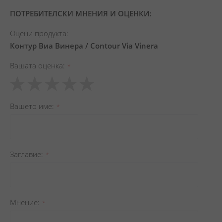
ПОТРЕБИТЕЛСКИ МНЕНИЯ И ОЦЕНКИ:
Оцени продукта:
Контур Виа Винера / Contour Via Vinera
Вашата оценка
1
2
3
4
5
star
stars
stars
stars
stars
Вашето име
Заглавиe
Мнение