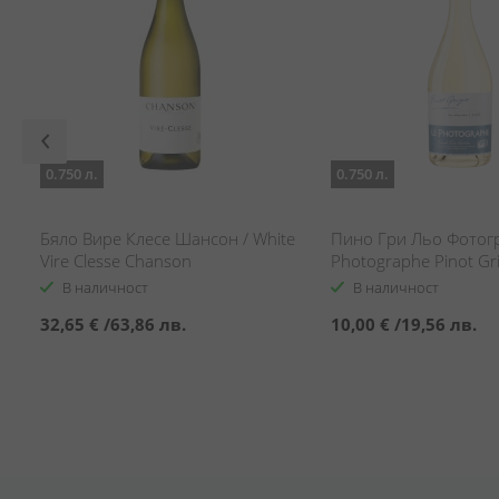
0.750 л.
0.750 л.
/
Бяло Вире Клесе Шансон / White
Пино Гри Льо Фотогр
y
Vire Clesse Chanson
Photographe Pinot Gri
В наличност
В наличност
32,65 €
/
63,86 лв.
10,00 €
/
19,56 лв.