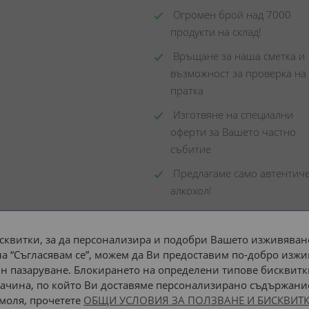
 Огромен брой над 7000 
продукти на склад! 
 Връщане за наша сметка и 
възможност за проверка на 
пратка
 Изготвяне на специални 
оферти за Вашето частно 
събитие
 Предлагаме само автентиче
алкохол!
сквитки, за да персонализира и подобри Вашето изживяване
а “Съгласявам се”, можем да Ви предоставим по-добро изжи
Доставка до адрес с:
н пазаруване. Блокирането на определени типове бисквитк
ачина, по който Ви доставяме персонализирано съдържание
 моля, прочетете
ОБЩИ УСЛОВИЯ ЗА ПОЛЗВАНЕ И БИСКВИТК