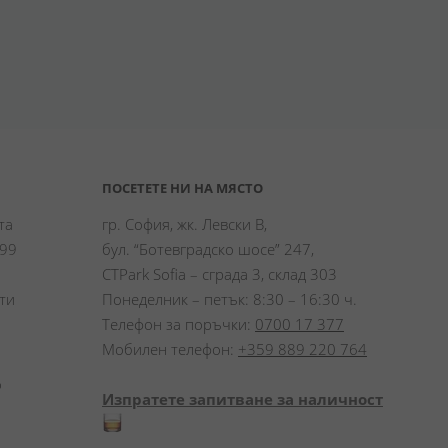
ПОСЕТЕТЕ НИ НА МЯСТО
а 
гр. София, жк. Левски В,
99 
бул. “Ботевградско шосе” 247,
CTPark Sofia – сграда 3, склад 303
и 
Понеделник – петък: 8:30 – 16:30 ч.
Телефон за поръчки:
0700 17 377
Мобилен телефон:
+359 889 220 764
 
Изпратете запитване за наличност