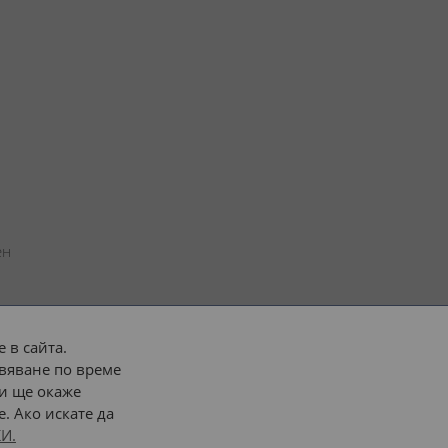
н 
 в сайта.
вяване по време
 или 
наш транспорт
и ще окаже
. Ако искате да
Последвайте ни:
И.