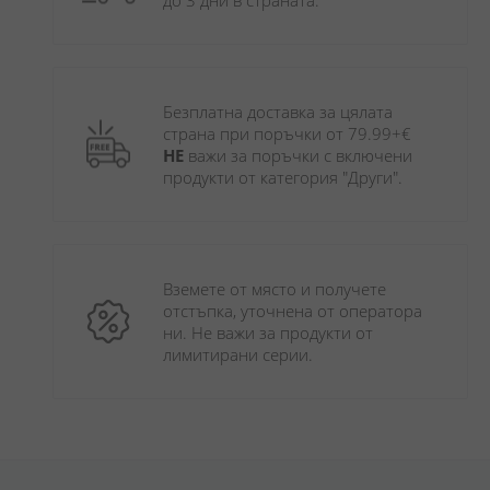
до 3 дни в страната.
Безплатна доставка за цялата 
страна при поръчки от 79.99+€ 
НЕ
 важи за поръчки с включени 
продукти от категория "Други". 
Вземете от място и получете 
отстъпка, уточнена от оператора 
ни. Не важи за продукти от 
лимитирани серии.