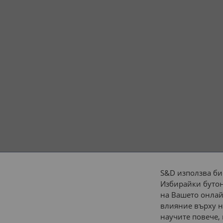
S&D използва би
Избирайки бутон
Начини на плащане:
на Вашето онлай
влияние върху н
научите повече,