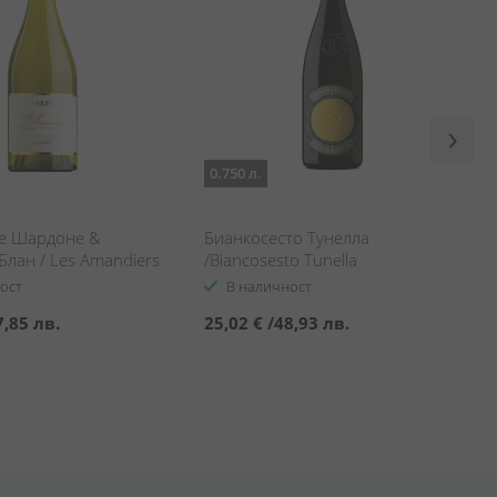
0.750 л.
е Шардоне &
Бианкосесто Тунелла
лан / Les Amandiers
/Biancosesto Tunella
 & Sauvignon Blanc
ост
В наличност
7,85 лв.
25,02 €
/
48,93 лв.