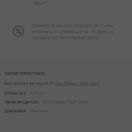
"Други". 
Вземете от място и получете отстъпка, 
уточнена от оператора ни. Не важи за 
продукти от лимитирани серии.
ХАРАКТЕРИСТИКИ:
Виж всички артикули от
Кох Либре / Koh Libre
Обем (л.)
0.35 л.
Производител
Кох Либре / Koh Libre
Държава
Виетнам