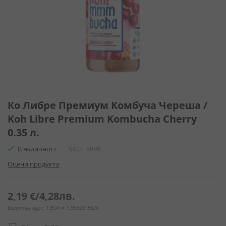
Преминете
към
Ко Либре Премиум Комбуча Череша /
началото
Koh Libre Premium Kombucha Cherry
на
0.35 л.
галерия
със
В наличност
SKU
8889
снимки
Оцени продукта
2,19 €
/
4,28лв.
Валутен курс: 1 EUR = 1.95583 BGN