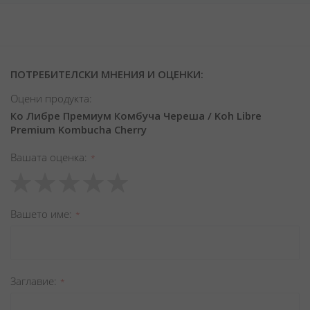
ПОТРЕБИТЕЛСКИ МНЕНИЯ И ОЦЕНКИ:
Оцени продукта:
Ко Либре Премиум Комбуча Череша / Koh Libre
Premium Kombucha Cherry
Вашата оценка
1
2
3
4
5
star
stars
stars
stars
stars
Вашето име
Заглавиe