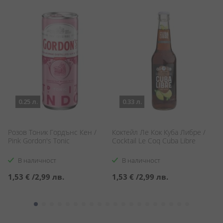
0.25 л.
0.33 л.
i
Розов Тоник Гордънс Кен /
Коктейл Ле Кок Куба Либре /
Ко
Pink Gordon's Tonic
Cocktail Le Coq Cuba Libre
On
В наличност
В наличност
1,53 €
/
2,99 лв.
1,53 €
/
2,99 лв.
1