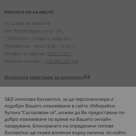
ПОСЕТЕТЕ НИ НА МЯСТО
гр. София, жк. Левски В,
бул. “Ботевградско шосе” 247,
CTPark Sofia – сграда 3, склад 303
Понеделник – петък: 8:30 – 16:30 ч.
Телефон за поръчки:
0700 17 377
Мобилен телефон:
+359 889 220 764
Изпратете запитване за наличност
Начини на плащане:
S&D използва бисквитки, за да персонализира и
подобри Вашето изживяване в сайта. Избирайки
бутона “Съгласявам се”, можем да Ви предоставим по-
добро изживяване по време на Вашето онлайн
пазаруване. Блокирането на определени типове
Доставка до адрес с:
бисквитки ще окаже влияние върху начина, по който