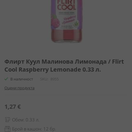
Преминете
към
Флирт Куул Малинова Лимонада / Flirt
началото
Cool Raspberry Lemonade 0.33 л.
на
галерия
В наличност
SKU
8955
със
Оцени продукта
снимки
1,27 €
Обем: 0.33 л.
Брой в кашон: 12 бр.