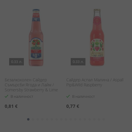
0.33 л.
0.33 л.
Безалкохолен Сайдер
Сайдер Аспал Малина / Aspall
А
Съмърсби Ягода и Лайм /
Pip&Wild Raspberry
Ab
Somersby Strawberry & Lime
L
Alcohol-Free
В наличност
В наличност
0,81 €
0,77 €
1