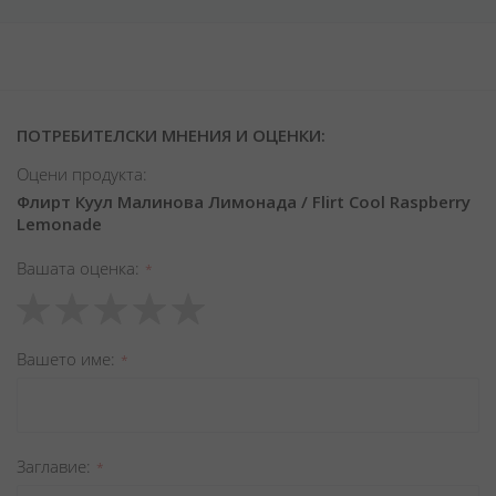
ПОТРЕБИТЕЛСКИ МНЕНИЯ И ОЦЕНКИ:
Оцени продукта:
Флирт Куул Малинова Лимонада / Flirt Cool Raspberry
Lemonade
Вашата оценка
1
2
3
4
5
star
stars
stars
stars
stars
Вашето име
Заглавиe