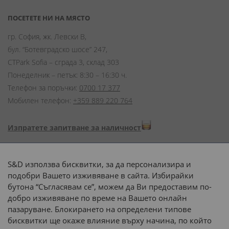
ПОСЕТЕТЕ НИ НА МЯСТО
гр. София, жк. Левски В,
бул. “Ботевградско шосе” 247,
CTPark Sofia – сграда 3, склад 303
Понеделник – петък: 8:30 – 16:30 ч.
Телефон за поръчки:
0700 17 377
Мобилен телефон:
+359 889 220 764
Изпратете запитване за наличност
Начини на плащане:
S&D използва бисквитки, за да персонализира и
подобри Вашето изживяване в сайта. Избирайки
бутона “Съгласявам се”, можем да Ви предоставим по-
добро изживяване по време на Вашето онлайн
пазаруване. Блокирането на определени типове
Доставка до адрес с:
бисквитки ще окаже влияние върху начина, по който