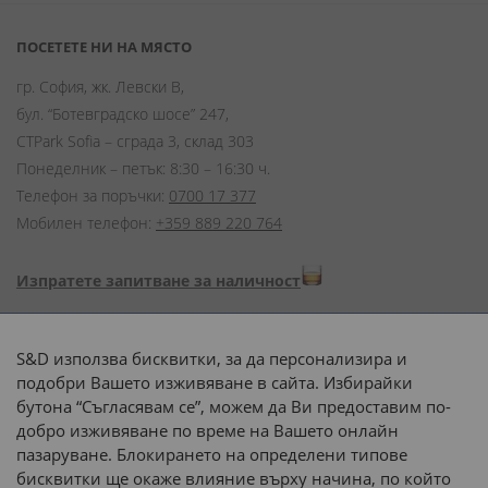
ПОСЕТЕТЕ НИ НА МЯСТО
гр. София, жк. Левски В,
бул. “Ботевградско шосе” 247,
CTPark Sofia – сграда 3, склад 303
Понеделник – петък: 8:30 – 16:30 ч.
Телефон за поръчки:
0700 17 377
Мобилен телефон:
+359 889 220 764
Изпратете запитване за наличност
Начини на плащане:
S&D използва бисквитки, за да персонализира и
подобри Вашето изживяване в сайта. Избирайки
бутона “Съгласявам се”, можем да Ви предоставим по-
добро изживяване по време на Вашето онлайн
пазаруване. Блокирането на определени типове
Доставка до адрес с:
бисквитки ще окаже влияние върху начина, по който