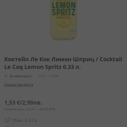
Преминете
към
Коктейл Ле Кок Лимон Шприц / Cocktail
началото
Le Coq Lemon Spritz 0.33 л.
на
галерия
В наличност
SKU
11299
със
Оцени продукта
снимки
1,53 €
/
2,99лв.
Валутен курс: 1 EUR = 1.95583 BGN
Обем: 0.33 л.