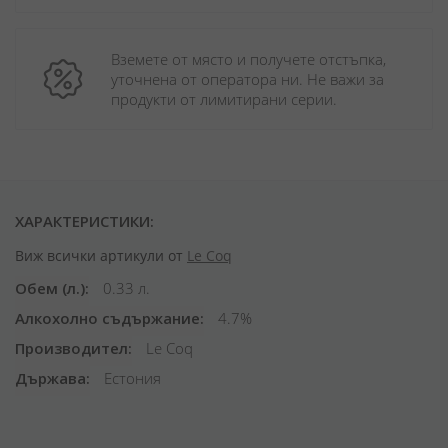
Вземете от място и получете отстъпка, 
уточнена от оператора ни. Не важи за 
продукти от лимитирани серии.
ХАРАКТЕРИСТИКИ:
Виж всички артикули от
Le Coq
Обем (л.)
0.33 л.
Алкохолно съдържание
4.7%
Производител
Le Coq
Държава
Естония