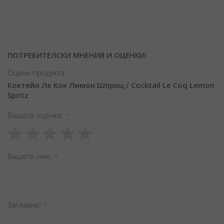
ПОТРЕБИТЕЛСКИ МНЕНИЯ И ОЦЕНКИ:
Оцени продукта:
Коктейл Ле Кок Лимон Шприц / Cocktail Le Coq Lemon
Spritz
Вашата оценка
1
2
3
4
5
star
stars
stars
stars
stars
Вашето име
Заглавиe