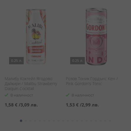
0.25 л.
0.25 л.
Малибу Коктейл Ягодово
Розов Тоник Гордънс Кен /
Ф
Дайкири / Malibu Strawberry
Pink Gordon's Tonic
Ма
Daiquiri Cocktail
Gr
В наличност
В наличност
1,58 €
/
3,09 лв.
1,53 €
/
2,99 лв.
1