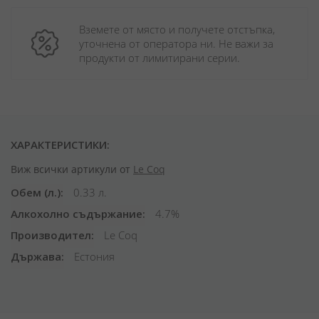
Вземете от място и получете отстъпка, 
уточнена от оператора ни. Не важи за 
продукти от лимитирани серии.
ХАРАКТЕРИСТИКИ:
Виж всички артикули от
Le Coq
Обем (л.)
0.33 л.
Алкохолно съдържание
4.7%
Производител
Le Coq
Държава
Естония