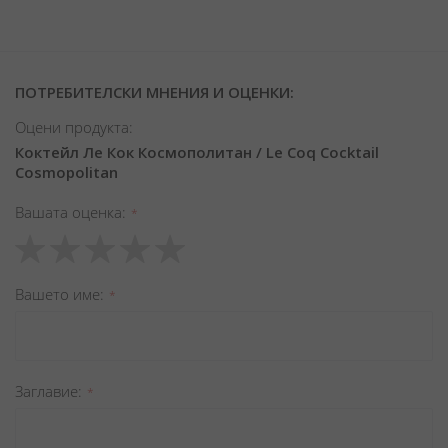
ПОТРЕБИТЕЛСКИ МНЕНИЯ И ОЦЕНКИ:
Оцени продукта:
Коктейл Ле Кок Космополитан / Le Coq Cocktail
Cosmopolitan
Вашата оценка
1
2
3
4
5
star
stars
stars
stars
stars
Вашето име
Заглавиe