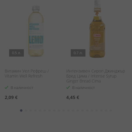
0.5 л.
0.7 л.
Витамин Уел Рефреш /
Интензивен Сироп Джинджър
Ко
Vitamin Well Refresh
Бред Цима / Intense Syrup
Co
Ginger Bread Cima
В наличност
В наличност
2,09 €
4,45 €
3