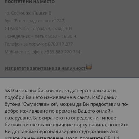
ПОСЕТЕТЕ НИ НА МЯСТО
гр. София, жк. Левски В,
бул. “Ботевградско шосе” 247,
CTPark Sofia – сграда 3, склад 303
Понеделник – петък: 8:30 – 16:30 ч.
Телефон за поръчки:
0700 17 377
Мобилен телефон:
+359 889 220 764
Изпратете запитване за наличност
Начини на плащане:
S&D използва бисквитки, за да персонализира и
подобри Вашето изживяване в сайта. Избирайки
бутона “Съгласявам се”, можем да Ви предоставим по-
добро изживяване по време на Вашето онлайн
пазаруване. Блокирането на определени типове
Доставка до адрес с:
бисквитки ще окаже влияние върху начина, по който
Ви доставяме персонализирано съдържание. Ако
 или 
наш транспорт
искате да научите повече, моля, прочетете
ОБЩИ