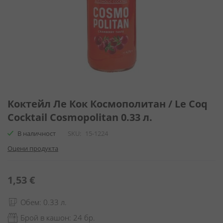
Преминете
към
Коктейл Ле Кок Космополитан / Le Coq
началото
Cocktail Cosmopolitan 0.33 л.
на
галерия
В наличност
SKU
15-1224
със
Оцени продукта
снимки
1,53 €
Обем: 0.33 л.
Брой в кашон: 24 бр.