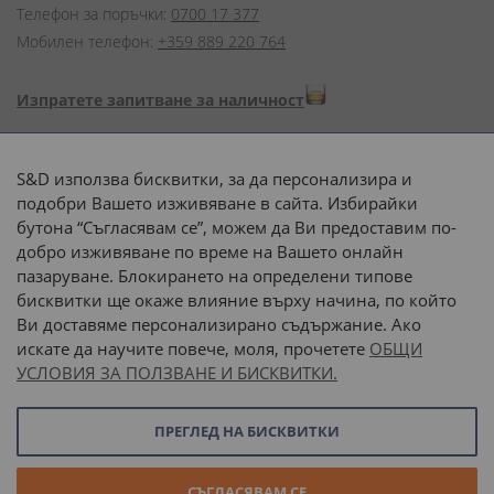
Телефон за поръчки:
0700 17 377
Мобилен телефон:
+359 889 220 764
Изпратете запитване за наличност
Начини на плащане:
S&D използва бисквитки, за да персонализира и
подобри Вашето изживяване в сайта. Избирайки
бутона “Съгласявам се”, можем да Ви предоставим по-
добро изживяване по време на Вашето онлайн
пазаруване. Блокирането на определени типове
Доставка до адрес с:
бисквитки ще окаже влияние върху начина, по който
Ви доставяме персонализирано съдържание. Ако
 или 
наш транспорт
искате да научите повече, моля, прочетете
ОБЩИ
УСЛОВИЯ ЗА ПОЛЗВАНЕ И БИСКВИТКИ.
Последвайте ни:
ПРЕГЛЕД НА БИСКВИТКИ
© 2026 “С и Д Комерсиал” ООД. Всички права запазени.
СЪГЛАСЯВАМ СЕ