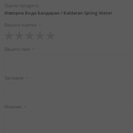
Оцени продукта:
Изворна Вода Балдаран / Baldaran Spring Water
Вашата оценка
1
2
3
4
5
star
stars
stars
stars
stars
Вашето име
Заглавиe
Мнение