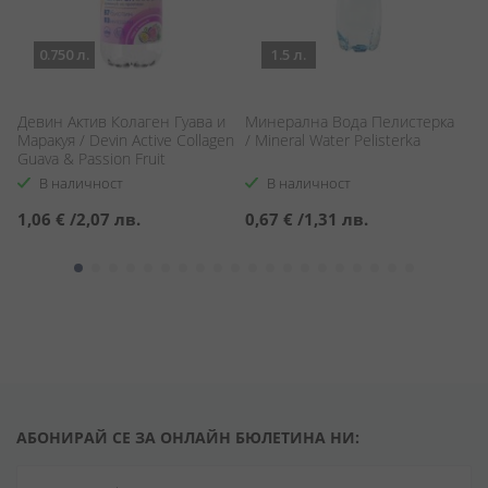
0.750 л.
1.5 л.
Девин Актив Колаген Гуава и
Минерална Вода Пелистерка
Г
Маракуя / Devin Active Collagen
/ Mineral Water Pelisterka
Яг
Guava & Passion Fruit
Ma
В наличност
В наличност
1,06 €
/
2,07 лв.
0,67 €
/
1,31 лв.
0
АБОНИРАЙ СЕ ЗА ОНЛАЙН БЮЛЕТИНА НИ: