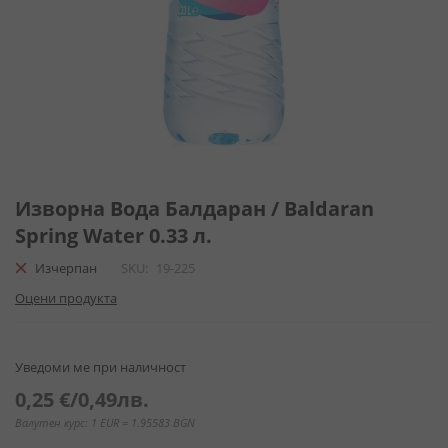
Преминете
към
Изворна Вода Балдаран / Baldaran
началото
Spring Water 0.33 л.
на
галерия
Изчерпан
SKU
19-225
със
Оцени продукта
снимки
Уведоми ме при наличност
0,25 €
/
0,49лв.
Валутен курс: 1 EUR = 1.95583 BGN