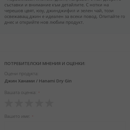
съставки и внимание към детайлите. С нотки на
черешов цвят, юзу, джинджифил и зелен чай, този
освежаващ джин е идеален за всеки повод. Опитайте го
днес и открийте нов любим продукт.
ПОТРЕБИТЕЛСКИ МНЕНИЯ И ОЦЕНКИ:
Оцени продукта:
Джин Ханами / Hanami Dry Gin
Вашата оценка
1
2
3
4
5
star
stars
stars
stars
stars
Вашето име