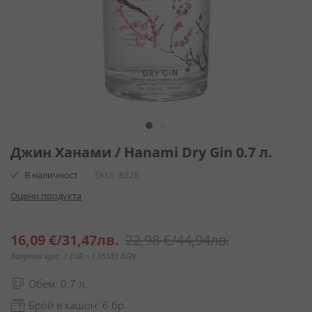
Преминете
към
Джин Ханами / Hanami Dry Gin 0.7 л.
началото
В наличност
SKU
6228
на
галерия
Оцени продукта
със
снимки
Специална
16,09 €
/
31,47лв.
22,98 €
/
44,94лв.
цена
Валутен курс: 1 EUR = 1.95583 BGN
Обем: 0.7 л.
Брой в кашон: 6 бр.