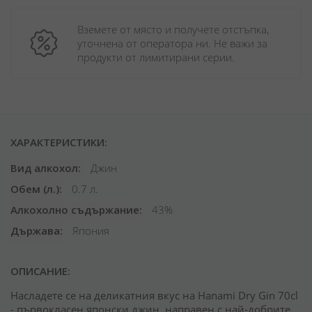
Вземете от място и получете отстъпка, 
уточнена от оператора ни. Не важи за 
продукти от лимитирани серии.
ХАРАКТЕРИСТИКИ:
Вид алкохол
Джин
Обем (л.)
0.7 л.
Алкохолно съдържание
43%
Държава
Япония
ОПИСАНИЕ:
Насладете се на деликатния вкус на Hanami Dry Gin 70cl
- първокласен японски джин, направен с най-добрите