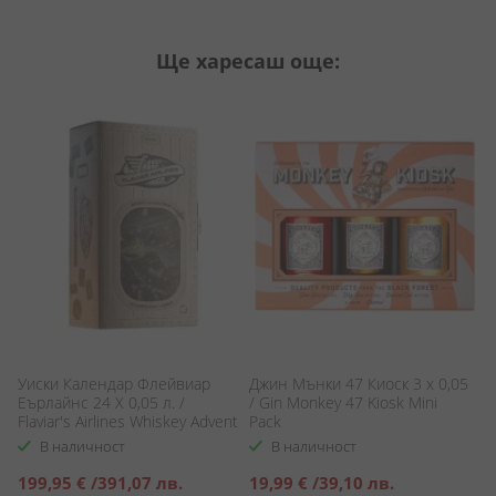
Ще харесаш още:
Уиски Календар Флейвиар
Джин Мънки 47 Киоск 3 x 0,05
Ш
Еърлайнс 24 Х 0,05 л. /
/ Gin Monkey 47 Kiosk Mini
Ch
Flaviar's Airlines Whiskey Advent
Pack
Calendar
В наличност
В наличност
Специална
Специална
С
199,95 €
/
391,07 лв.
19,99 €
/
39,10 лв.
1