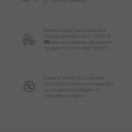
до 3 дни в страната.
Безплатна доставка за цялата 
страна при поръчки от 79.99+€ 
НЕ
 важи за поръчки с включени 
продукти от категория "Други". 
Вземете от място и получете 
отстъпка, уточнена от оператора 
ни. Не важи за продукти от 
лимитирани серии.