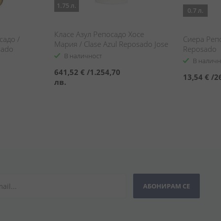
1.75 л.
0.7 л.
Класе Азул Репосадо Хосе
садо /
Сиера Репо
Мария / Clase Azul Reposado Jose
sado
Reposado
Maria
В наличност
В наличн
641,52 €
/
1.254,70
13,54 €
/
2
лв.
АБОНИРАМ СЕ