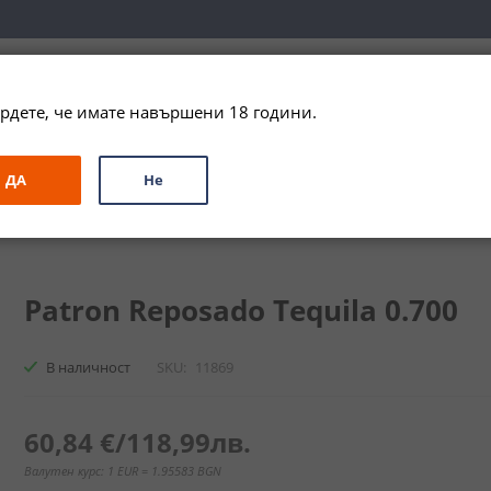
вка за цялата страна при поръчки на алкохол над 
79,99 € / 156
рдете, че имате навършени 18 години.
ЗА ПОДАРЪК
ПРОМО
СПЕЦИАЛНИ ПРЕДЛОЖЕНИЯ
МАРКИ
ДА
Не
до
Патрон Репосадо / Patron Reposado
Patron Reposado Tequila 0.700
В наличност
SKU
11869
60,84 €
/
118,99лв.
Валутен курс: 1 EUR = 1.95583 BGN