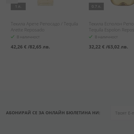
1 л.
0.7 л.
Текила Арете Репосадо / Tequila
Текила Есполон Репо
Arette Reposado
Tequila Espolon Repo
В наличност
В наличност
42,26 €
/
82,65 лв.
32,22 €
/
63,02 лв.
АБОНИРАЙ СЕ ЗА ОНЛАЙН БЮЛЕТИНА НИ: