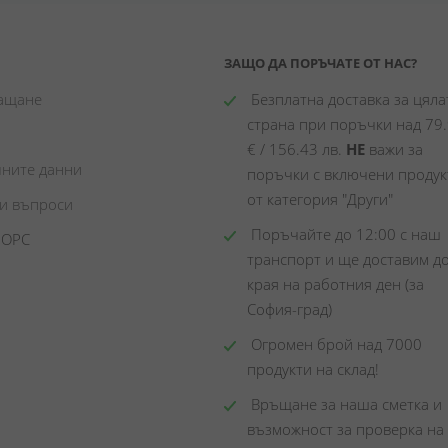
ЗАЩО ДА ПОРЪЧАТЕ ОТ НАС?
лащане
 Безплатна доставка за цялат
страна при поръчки над 79.
€ / 156.43 лв. 
НЕ
 важи за 
чните данни
поръчки с включени продукт
от категория "Други"
ни въпроси
 Поръчайте до 12:00 с наш 
 ОРС
транспорт и ще доставим до
края на работния ден (за 
София-град)
 Огромен брой над 7000 
продукти на склад! 
 Връщане за наша сметка и 
възможност за проверка на 