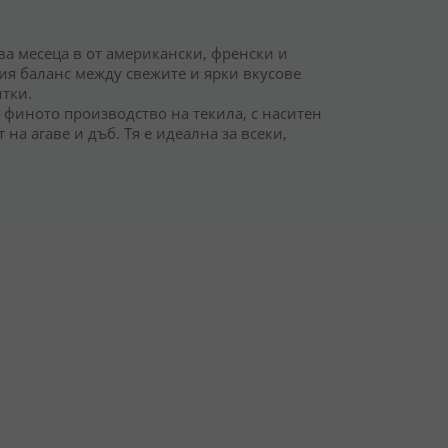
два месеца в от американски, френски и
ия баланс между свежите и ярки вкусове
итки.
а финото производство на текила, с наситен
а агаве и дъб. Тя е идеална за всеки,