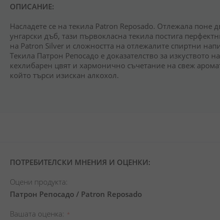
ОПИСАНИЕ:
Насладете се на текила Patron Reposado. Отлежала поне 
унгарски дъб, тази първокласна текила постига перфектн
на Patron Silver и сложността на отлежалите спиртни нап
Текила Патрон Репосадо е доказателство за изкуството н
кехлибарен цвят и хармонично съчетание на свеж аромат н
който търси изискан алкохол.
ПОТРЕБИТЕЛСКИ МНЕНИЯ И ОЦЕНКИ:
Оцени продукта:
Патрон Репосадо / Patron Reposado
Вашата оценка