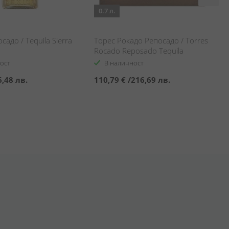
0.7 л.
садо / Tequila Sierra
Торес Рокадо Репосадо / Torres
Rocado Reposado Tequila
ост
В наличност
6,48 лв.
110,79 €
/
216,69 лв.