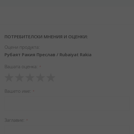
ПОТРЕБИТЕЛСКИ МНЕНИЯ И ОЦЕНКИ:
Оцени продукта:
Рубаят Ракия Преслав / Rubaiyat Rakia
Вашата оценка
1
2
3
4
5
star
stars
stars
stars
stars
Вашето име
Заглавиe