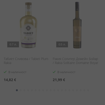
0.7 л.
0.5 л.
Табиет Сливова / Tabiet Plum
Ракия Солитер Домейн Бойар
Р
Rakia
/ Rakia Solitaire Domaine Boyar
Д
No
В наличност
В наличност
С
14,82 €
21,99 €
1
ц