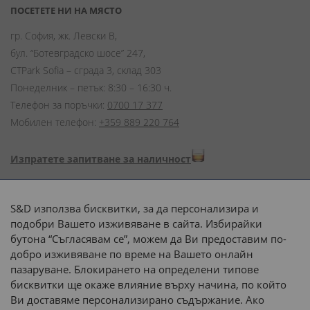
ПОСЕТЕТЕ НИ НА МЯСТО
гр. София, жк. Левски В,
бул. “Ботевградско шосе” 247,
CTPark Sofia – сграда 3, склад 303
Понеделник – петък: 8:30 – 16:30 ч.
Телефон за поръчки:
0700 17 377
Мобилен телефон:
+359 889 220 764
Изпратете запитване за наличност
Начини на плащане:
S&D използва бисквитки, за да персонализира и
подобри Вашето изживяване в сайта. Избирайки
бутона “Съгласявам се”, можем да Ви предоставим по-
добро изживяване по време на Вашето онлайн
пазаруване. Блокирането на определени типове
Доставка до адрес с:
бисквитки ще окаже влияние върху начина, по който
Ви доставяме персонализирано съдържание. Ако
 или 
наш транспорт