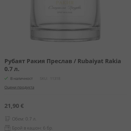
Преминете
към
Рубаят Ракия Преслав / Rubaiyat Rakia
началото
0.7 л.
на
галерия
В наличност
SKU
11318
със
Оцени продукта
снимки
21,90 €
Обем: 0.7 л.
Брой в кашон: 6 бр.