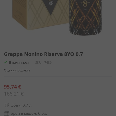
Преминете
към
Grappa Nonino Riserva 8YO 0.7
началото
В наличност
SKU
7486
на
галерия
Оцени продукта
със
снимки
Специална
95,74 €
цена
166,21 €
Обем: 0.7 л.
Брой в кашон: 6 бр.