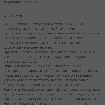
Държава
Италия
ОПИСАНИЕ:
Grappa Nonino Riserva Aged 8 Years е изключителен
продукт, резултат от занаятчийски процес на
дестилация и дългогодишно отлежаване. Тази грапа се
отличава със своята елегантност и богатство на
аромати и вкусове, които я правят истинско
удоволствие за ценителите.
Аромат
- Богат и чувствен аромат с нотки на кайсия,
слива, череша, подправки, захаросани плодове,
стафиди и шоколад.
Вкус
- Елегантен и кадифен, с вкусове, които
потвърждават ароматното богатство – плодови нотки,
подправки, шоколад и марципан, които завършват
хармонията и богатството на тази изключителна
Riserva. Вкусът е дълготраен и запомнящ се.
Занаятчийска Дестилация -
Дестилирана по партиден
метод в изключителни медни парни казани, резултат от
иновациите и непрекъснатите изследвания на Бенито
Нонино. Процесът на дестилация е бавен, което