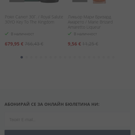
Роял Салют 30Г. / Royal Salute
Ликьор Мари Бризард
П
30YO Key To The Kingdom
Амарето / Marie Brizard
Бл
Amaretto Liqueur
Bl
В наличност
В наличност
Специална
Специална
С
679,95 €
766,43 €
9,56 €
11,25 €
7
цена
цена
ц
АБОНИРАЙ СЕ ЗА ОНЛАЙН БЮЛЕТИНА НИ: