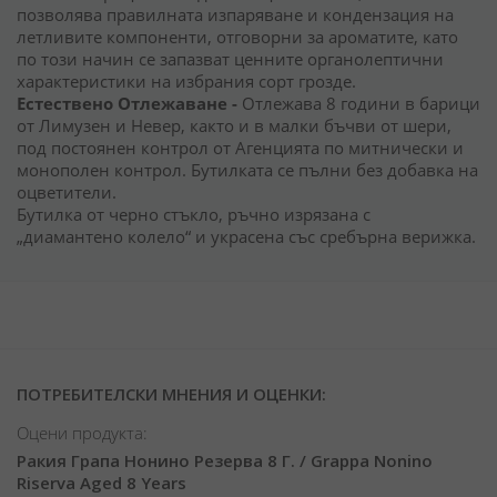
позволява правилната изпаряване и кондензация на
летливите компоненти, отговорни за ароматите, като
по този начин се запазват ценните органолептични
характеристики на избрания сорт грозде.
Естествено Отлежаване -
Отлежава 8 години в барици
от Лимузен и Невер, както и в малки бъчви от шери,
под постоянен контрол от Агенцията по митнически и
монополен контрол. Бутилката се пълни без добавка на
оцветители.
Бутилка от черно стъкло, ръчно изрязана с
„диамантено колело“ и украсена със сребърна верижка.
ПОТРЕБИТЕЛСКИ МНЕНИЯ И ОЦЕНКИ:
Оцени продукта:
Ракия Грапа Нонино Резерва 8 Г. / Grappa Nonino
Riserva Aged 8 Years