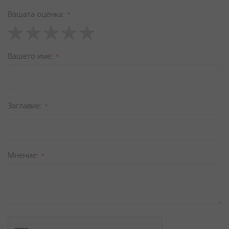
Вашата оценка
1
2
3
4
5
star
stars
stars
stars
stars
Вашето име
Заглавиe
Мнение