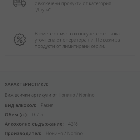
с включени продукти от категория 
"Други". 
Вземете от място и получете отстъпка, 
уточнена от оператора ни. Не важи за 
продукти от лимитирани серии.
ХАРАКТЕРИСТИКИ:
Виж всички артикули от
Нонино / Nonino
Вид алкохол
Ракия
Обем (л.)
0.7 л.
Алкохолно съдържание
43%
Производител
Нонино / Nonino