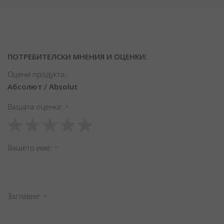
ПОТРЕБИТЕЛСКИ МНЕНИЯ И ОЦЕНКИ:
Оцени продукта:
Абсолют / Absolut
Вашата оценка
1
2
3
4
5
star
stars
stars
stars
stars
Вашето име
Заглавиe