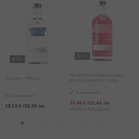
0.7 л.
0.7 л.
Абсолют Грейпфрут водка /
А
Абсолют / Absolut
Absolut Grapefruit Vodka
Va
В наличност
В наличност
Специална
С
10,46 €
/
20,46 лв.
1
10,53 €
/
20,59 лв.
цена
ц
10,90 €
/
21,32 лв.
1