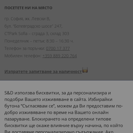
ПОСЕТЕТЕ НИ НА МЯСТО
гр. София, жк. Левски В,
бул. “Ботевградско шосе” 247,
CTPark Sofia – сграда 3, склад 303
Понеделник – петък: 8:30 – 16:30 ч.
Телефон за поръчки:
0700 17 377
Мобилен телефон:
+359 889 220 764
Изпратете запитване за наличност
Начини на плащане:
S&D използва бисквитки, за да персонализира и
подобри Вашето изживяване в сайта. Избирайки
бутона “Съгласявам се”, можем да Ви предоставим по-
добро изживяване по време на Вашето онлайн
пазаруване. Блокирането на определени типове
Доставка до адрес с:
бисквитки ще окаже влияние върху начина, по който
Ви доставяме персонализирано съдържание. Ако