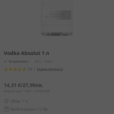
Преминете
към
Vodka Absolut 1 л
началото
В наличност
SKU
10069
на
галерия
Оценка:
(1)
|
Оцени продукта
със
100
100
% of
снимки
14,31 €
/
27,99лв.
Валутен курс: 1 EUR = 1.95583 BGN
Обем: 1 л.
Брой в кашон: 12 бр.