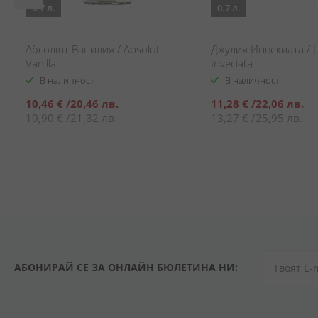
0.7 л.
0.7 л.
р
Абсолют Ванилия / Absolut
Джулия Инвекиата / Ju
Vanilla
Inveciata
В наличност
В наличност
Специална
Специална
10,46 €
/
20,46 лв.
11,28 €
/
22,06 лв.
цена
цена
10,90 €
/
21,32 лв.
13,27 €
/
25,95 лв.
АБОНИРАЙ СЕ ЗА ОНЛАЙН БЮЛЕТИНА НИ: