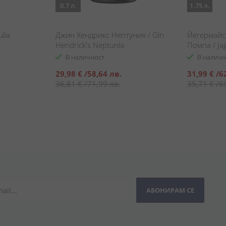
0.7 л.
1.75 л.
lia
Джин Хендрикс Нептуния / Gin
Йегермайс
Hendrick's Neptunia
Помпа / Jag
В наличност
В наличн
Специална
Специална
29,98 €
/
58,64 лв.
31,99 €
/
6
цена
цена
36,81 €
/
71,99 лв.
35,71 €
/
6
АБОНИРАМ СЕ