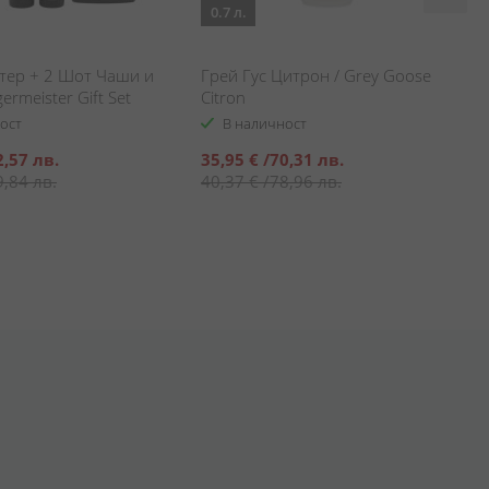
0.7 л.
тер + 2 Шот Чаши и
Грей Гус Цитрон / Grey Goose
ermeister Gift Set
Citron
ост
В наличност
Специална
2,57 лв.
35,95 €
/
70,31 лв.
цена
9,84 лв.
40,37 €
/
78,96 лв.