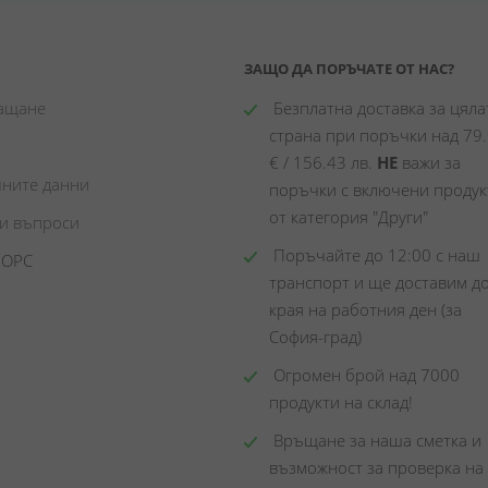
ЗАЩО ДА ПОРЪЧАТЕ ОТ НАС?
лащане
 Безплатна доставка за цялат
страна при поръчки над 79.
€ / 156.43 лв. 
НЕ
 важи за 
чните данни
поръчки с включени продукт
от категория "Други"
ни въпроси
 Поръчайте до 12:00 с наш 
 ОРС
транспорт и ще доставим до
края на работния ден (за 
София-град)
 Огромен брой над 7000 
продукти на склад! 
 Връщане за наша сметка и 
възможност за проверка на 