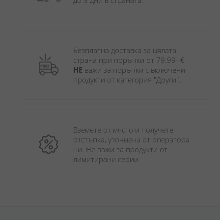
до 3 дни в страната.
Безплатна доставка за цялата 
страна при поръчки от 79.99+€ 
НЕ
 важи за поръчки с включени 
продукти от категория "Други". 
Вземете от място и получете 
отстъпка, уточнена от оператора 
ни. Не важи за продукти от 
лимитирани серии.