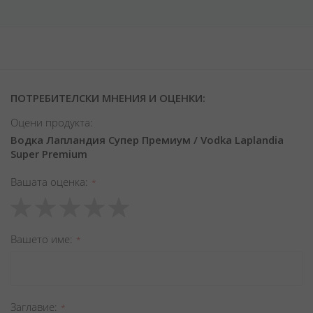
ПОТРЕБИТЕЛСКИ МНЕНИЯ И ОЦЕНКИ:
Оцени продукта:
Водка Лапландия Супер Премиум / Vodka Laplandia
Super Premium
Вашата оценка
1
2
3
4
5
star
stars
stars
stars
stars
Вашето име
Заглавиe