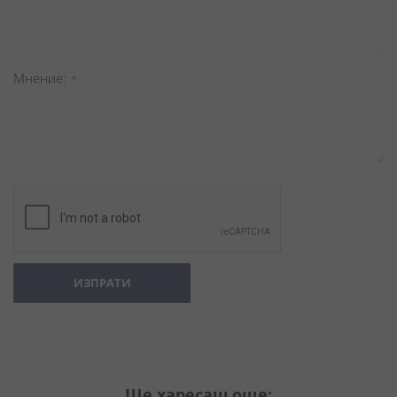
Мнение
ИЗПРАТИ
Ще харесаш още: