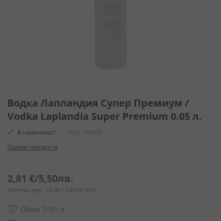
Преминете
към
Водка Лапландия Супер Премиум /
началото
Vodka Laplandia Super Premium 0.05 л.
на
галерия
В наличност
SKU
10305
със
Оцени продукта
снимки
2,81 €
/
5,50лв.
Валутен курс: 1 EUR = 1.95583 BGN
Обем: 0.05 л.