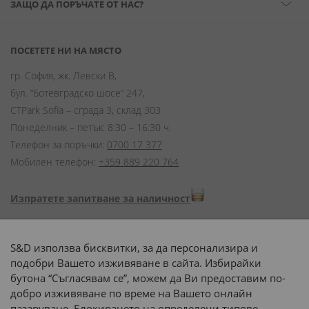
ЗАЩО ДА ПОРЪЧАТЕ ОТ НАС?
ПОСЕТЕТЕ НИ НА МЯСТО
гр. София, жк. Левски В,
бул. “Ботевградско шосе” 247,
CTPark Sofia – сграда 3, склад 303
Понеделник – петък: 8:30 – 16:30 ч.
Телефон за поръчки:
0700 17 377
Мобилен телефон:
+359 889 220 764
Изпратете запитване за наличност
Начини на плащане:
S&D използва бисквитки, за да персонализира и
подобри Вашето изживяване в сайта. Избирайки
бутона “Съгласявам се”, можем да Ви предоставим по-
добро изживяване по време на Вашето онлайн
пазаруване. Блокирането на определени типове