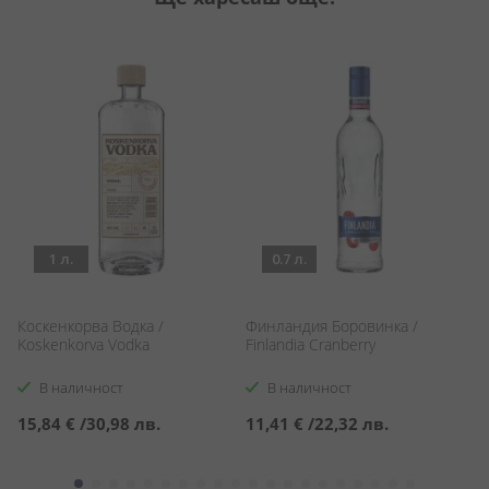
1 л.
0.7 л.
Коскенкорва Водка /
Финландия Боровинка /
Фи
Koskenkorva Vodka
Finlandia Cranberry
V
В наличност
В наличност
15,84 €
/
30,98 лв.
11,41 €
/
22,32 лв.
1