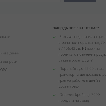
ЗАЩО ДА ПОРЪЧАТЕ ОТ НАС?
лащане
 Безплатна доставка за цялат
страна при поръчки над 79.
€ / 156.43 лв. 
НЕ
 важи за 
чните данни
поръчки с включени продукт
от категория "Други"
ни въпроси
 Поръчайте до 12:00 с наш 
 ОРС
транспорт и ще доставим до
края на работния ден (за 
София-град)
 Огромен брой над 7000 
продукти на склад! 