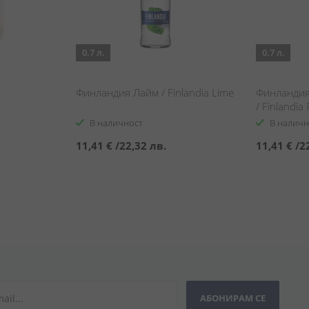
0.7 л.
0.7 л.
a
Финландия Лайм / Finlandia Lime
Финландия
/ Finlandia
В наличност
В наличн
11,41 €
/
22,32 лв.
11,41 €
/
2
АБОНИРАМ СЕ