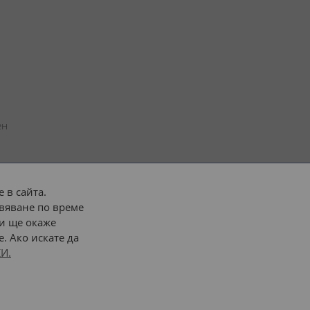
н 
 в сайта.
вяване по време
 или 
наш транспорт
и ще окаже
. Ако искате да
Последвайте ни:
И.