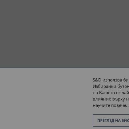
S&D използва би
Избирайки бутон
Начини на плащане:
на Вашето онлай
влияние върху н
научите повече,
ПРЕГЛЕД НА БИ
© 2026 “С и Д Комерсиал” ООД. Всички права запазени.