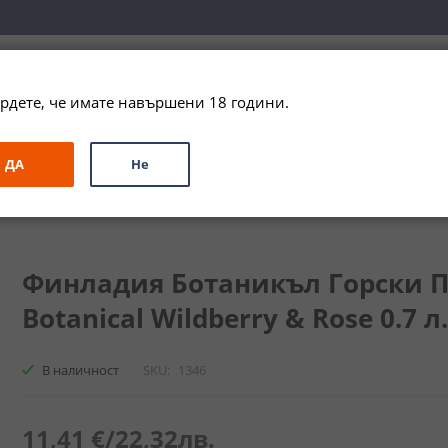
вка за цялата страна при поръчки на алкохол над 
79,99 € / 156
рдете, че имате навършени 18 години.
ЗА ПОДАРЪК
ПРОМО
СПЕЦИАЛНИ ПРЕДЛОЖЕНИЯ
МАРКИ
ДА
Не
ладия Ботаникъл Горски Плодове & Роза / Finlandia Botanical Wildbe
Финладия Ботаникъл Горски Пл
Botanical Wildberry & Rose 0.7 л.
В наличност
SKU
1346
11,41 €
/
22,32лв.