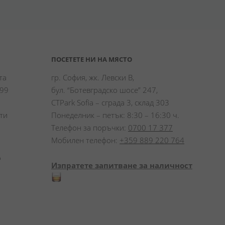
ПОСЕТЕТЕ НИ НА МЯСТО
а 
гр. София, жк. Левски В,
99 
бул. “Ботевградско шосе” 247,
CTPark Sofia – сграда 3, склад 303
и 
Понеделник – петък: 8:30 – 16:30 ч.
Телефон за поръчки:
0700 17 377
Мобилен телефон:
+359 889 220 764
 
Изпратете запитване за наличност