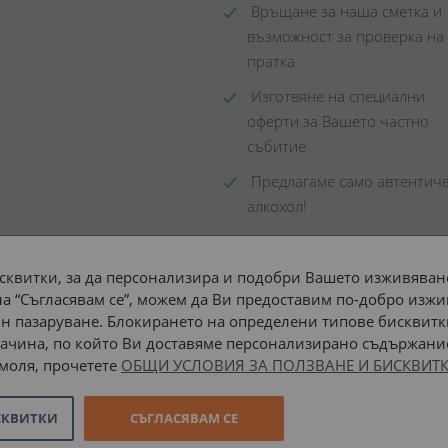
 Връщане за наша сметка и 
възможност за проверка на 
пратка
 Изготвяне на специални 
оферти за Вашето частно 
събитие
 Предлагаме само автентиче
алкохол!
сквитки, за да персонализира и подобри Вашето изживяване
а “Съгласявам се”, можем да Ви предоставим по-добро изжи
Доставка до адрес с:
н пазаруване. Блокирането на определени типове бисквитк
ачина, по който Ви доставяме персонализирано съдържание
 моля, прочетете
ОБЩИ УСЛОВИЯ ЗА ПОЛЗВАНЕ И БИСКВИТК
СКВИТКИ
СЪГЛАСЯВАМ СЕ
Онлайн магазин от
Stenik