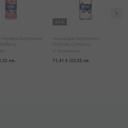
0.7 л.
 Червена Боровинка
Финландия Боровинка /
 Redberry
Finlandia Cranberry
ост
В наличност
2,32 лв.
11,41 €
/
22,32 лв.