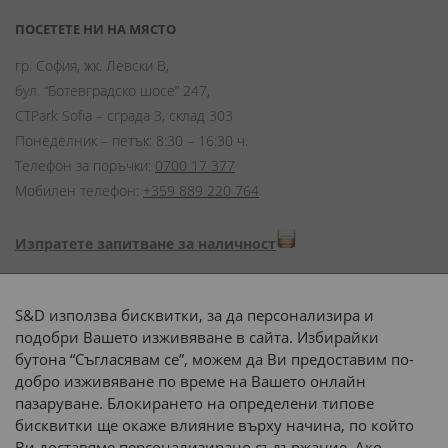
ПОСЕТЕТЕ НИ НА МЯСТО
гр. София, жк. Левски В,
бул. “Ботевградско шосе” 247,
CTPark Sofia – сграда 3, склад 303
Понеделник – петък: 8:30 – 16:30 ч.
Телефон за поръчки:
0700 17 377
Мобилен телефон:
+359 889 220 764
Изпратете запитване за наличност
Начини на плащане:
S&D използва бисквитки, за да персонализира и
подобри Вашето изживяване в сайта. Избирайки
бутона “Съгласявам се”, можем да Ви предоставим по-
добро изживяване по време на Вашето онлайн
пазаруване. Блокирането на определени типове
Доставка до адрес с:
бисквитки ще окаже влияние върху начина, по който
Ви доставяме персонализирано съдържание. Ако