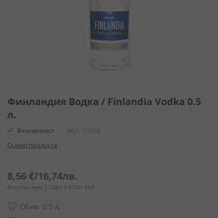
Преминете
към
Финландия Водка / Finlandia Vodka 0.5
началото
л.
на
галерия
В наличност
SKU
11074
със
Оцени продукта
снимки
8,56 €
/
16,74лв.
Валутен курс: 1 EUR = 1.95583 BGN
Обем: 0.5 л.