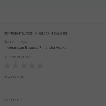
ПОТРЕБИТЕЛСКИ МНЕНИЯ И ОЦЕНКИ:
Оцени продукта:
Финландия Водка / Finlandia Vodka
Вашата оценка
1
2
3
4
5
star
stars
stars
stars
stars
Вашето име
Заглавиe