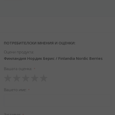
ПОТРЕБИТЕЛСКИ МНЕНИЯ И ОЦЕНКИ:
Оцени продукта:
Финландия Нордик Берис / Finlandia Nordic Berries
Вашата оценка
1
2
3
4
5
star
stars
stars
stars
stars
Вашето име
Заглавиe