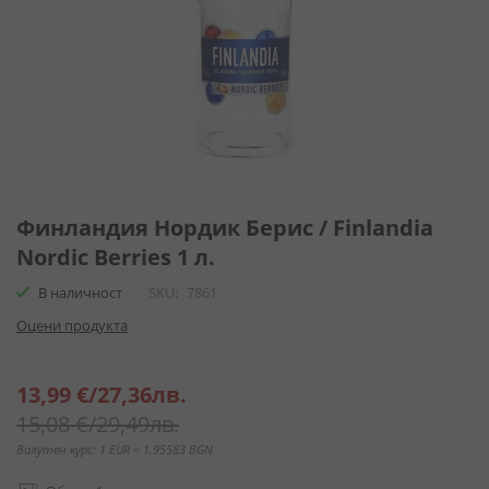
Преминете
към
Финландия Нордик Берис / Finlandia
началото
Nordic Berries 1 л.
на
галерия
В наличност
SKU
7861
със
Оцени продукта
снимки
Специална
13,99 €
/
27,36лв.
цена
15,08 €
/
29,49лв.
Валутен курс: 1 EUR = 1.95583 BGN