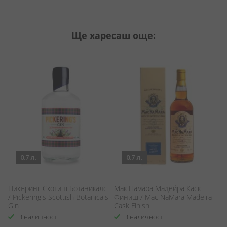
Ще харесаш още:
0.7 л.
0.7 л.
Пикъринг Скотиш Ботаникалс
Мак Намара Мадейра Каск
Ру
/ Pickering's Scottish Botanicals
Финиш / Mac NaMara Madeira
Gin
Cask Finish
В наличност
В наличност