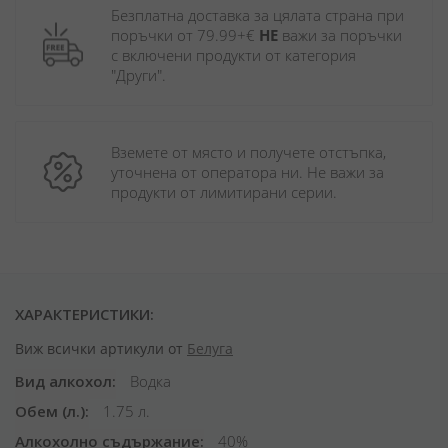
Безплатна доставка за цялата страна при 
поръчки от 79.99+€ 
НЕ
 важи за поръчки 
с включени продукти от категория 
"Други". 
Вземете от място и получете отстъпка, 
уточнена от оператора ни. Не важи за 
продукти от лимитирани серии.
ХАРАКТЕРИСТИКИ:
Виж всички артикули от
Белуга
Вид алкохол
Водка
Обем (л.)
1.75 л.
Алкохолно съдържание
40%