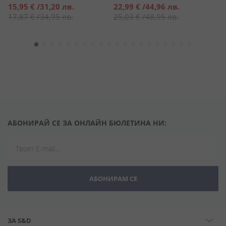
Специална
Специална
С
15,95 €
/
31,20 лв.
22,99 €
/
44,96 лв.
7
цена
цена
ц
17,87 €
/
34,95 лв.
25,03 €
/
48,95 лв.
7
АБОНИРАЙ СЕ ЗА ОНЛАЙН БЮЛЕТИНА НИ:
АБОНИРАМ СЕ
ЗА S&D