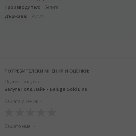
Производител
Белуга
Държава
Русия
ПОТРЕБИТЕЛСКИ МНЕНИЯ И ОЦЕНКИ:
Оцени продукта:
Белуга Голд Лайн / Beluga Gold Line
Вашата оценка
1
2
3
4
5
star
stars
stars
stars
stars
Вашето име