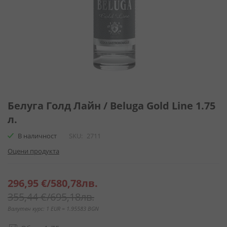
Преминете
към
Белуга Голд Лайн / Beluga Gold Line 1.75
началото
л.
на
галерия
В наличност
SKU
2711
със
Оцени продукта
снимки
Специална
296,95 €
/
580,78лв.
цена
355,44 €
/
695,18лв.
Валутен курс: 1 EUR = 1.95583 BGN