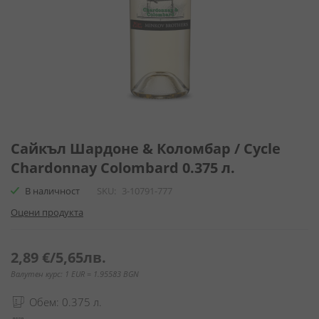
Преминете
към
Сайкъл Шардоне & Коломбар / Cycle
началото
Chardonnay Colombard 0.375 л.
на
галерия
В наличност
SKU
3-10791-777
със
Оцени продукта
снимки
2,89 €
/
5,65лв.
Валутен курс: 1 EUR = 1.95583 BGN
Обем: 0.375 л.