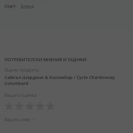
Сорт
Бленд
ПОТРЕБИТЕЛСКИ МНЕНИЯ И ОЦЕНКИ:
Оцени продукта:
Сайкъл Шардоне & Коломбар / Cycle Chardonnay
Colombard
Вашата оценка
1
2
3
4
5
star
stars
stars
stars
stars
Вашето име