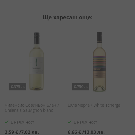
Ще харесаш още:
0.375 л.
0.750 л.
Чиленсис Совиньон Блан /
Бяла Черга / White Tcherga
Бя
Chilensis Sauvignon blanc
Se
В наличност
В наличност
3,59 €
/
7,02 лв.
6,66 €
/
13,03 лв.
5