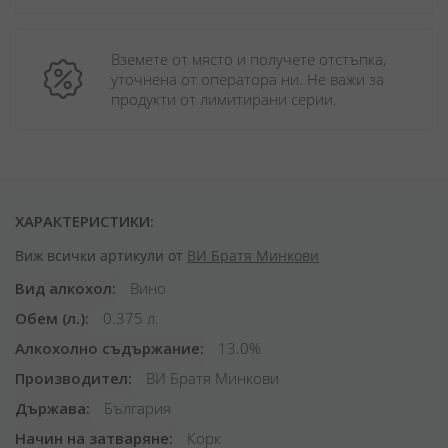
Вземете от място и получете отстъпка, 
уточнена от оператора ни. Не важи за 
продукти от лимитирани серии.
ХАРАКТЕРИСТИКИ:
Виж всички артикули от
ВИ Братя Минкови
Вид алкохол
Вино
Обем (л.)
0.375 л.
Алкохолно съдържание
13.0%
Производител
ВИ Братя Минкови
Държава
България
Начин на затваряне
Корк