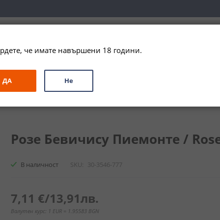
вка за цялата страна при поръчки на алкохол над 
79,99 € / 156
рдете, че имате навършени 18 години.
ЗА ПОДАРЪК
ПРОМО
СПЕЦИАЛНИ ПРЕДЛОЖЕНИЯ
МАРКИ
ДА
Не
те / Rose Bevicisu Piemonte
Розе Бевичису Пиемонте / Rose 
В наличност
SKU
30-3546-777
7,11 €
/
13,91лв.
Валутен курс: 1 EUR = 1.95583 BGN