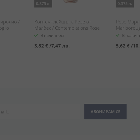
0.375 л.
0.375 л.
иролио /
Контемплейшънс Розе от
Розе Марлб
oglio
Малбек / Contemplations Rose
Marlboroug
Malbec
В наличност
В наличн
3,82 €
/
7,47 лв.
5,62 €
/
10,
АБОНИРАМ СЕ