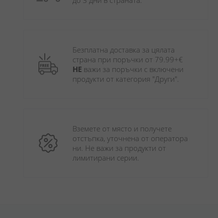
до 3 дни в страната.
Безплатна доставка за цялата 
страна при поръчки от 79.99+€ 
НЕ
 важи за поръчки с включени 
продукти от категория "Други". 
Вземете от място и получете 
отстъпка, уточнена от оператора 
ни. Не важи за продукти от 
лимитирани серии.