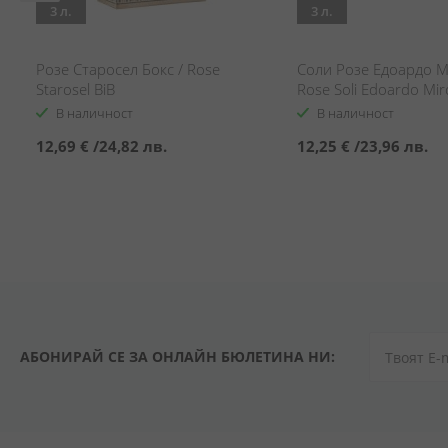
3 л.
3 л.
Розе Старосел Бокс / Rose
Соли Розе Едоардо М
Starosel BiB
Rose Soli Edoardo Mir
В наличност
В наличност
12,69 €
/
24,82 лв.
12,25 €
/
23,96 лв.
АБОНИРАЙ СЕ ЗА ОНЛАЙН БЮЛЕТИНА НИ: