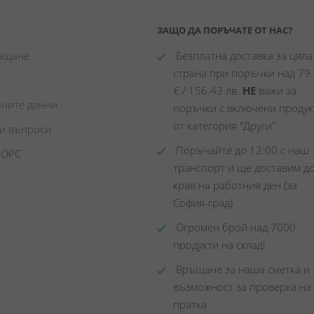
ЗАЩО ДА ПОРЪЧАТЕ ОТ НАС?
лащане
 Безплатна доставка за цялат
страна при поръчки над 79.
€ / 156.43 лв. 
НЕ
 важи за 
чните данни
поръчки с включени продукт
от категория "Други"
ни въпроси
 Поръчайте до 12:00 с наш 
 ОРС
транспорт и ще доставим до
края на работния ден (за 
София-град)
 Огромен брой над 7000 
продукти на склад! 
 Връщане за наша сметка и 
възможност за проверка на 
пратка