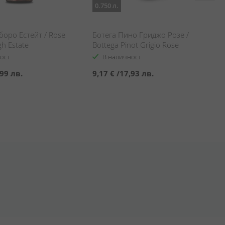
0.750 л.
оро Естейт / Rose
Ботега Пино Гриджо Розе /
h Estate
Bottega Pinot Grigio Rose
ост
В наличност
99 лв.
9,17 €
/
17,93 лв.