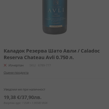
Преминете
към
Каладок Резерва Шато Авли / Caladoc
началото
Reserva Chateau Avli 0.750 л.
на
галерия
Изчерпан
SKU
6789-777
със
Оцени продукта
снимки
Уведоми ме при наличност
19,38 €
/
37,90лв.
Валутен курс: 1 EUR = 1.95583 BGN