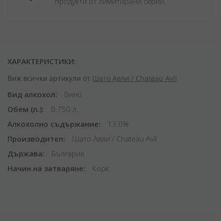
продукти от лимитирани серии.
ХАРАКТЕРИСТИКИ:
Виж всички артикули от
Шато Авли / Chateau Avli
Вид алкохол
Вино
Обем (л.)
0.750 л.
Алкохолно съдържание
13.0%
Производител
Шато Авли / Chateau Avli
Държава
България
Начин на затваряне
Корк