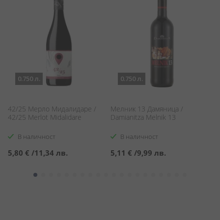
0.750 л.
0.750 л.
42/25 Мерло Мидалидаре /
Мелник 13 Дамяница /
М
42/25 Merlot Midalidare
Damianitza Melnik 13
С
Ca
В наличност
В наличност
5,80 €
/
11,34 лв.
5,11 €
/
9,99 лв.
7