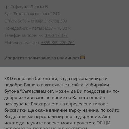
гр. София, жк. Левски В,
бул. “Ботевградско шосе” 247,
CTPark Sofia – сграда 3, склад 303
Понеделник – петък: 8:30 – 16:30 ч.
Телефон за поръчки:
0700 17 377
Мобилен телефон:
+359 889 220 764
Изпратете запитване за наличност
Начини на плащане:
S&D използва бисквитки, за да персонализира и
подобри Вашето изживяване в сайта. Избирайки
бутона “Съгласявам се”, можем да Ви предоставим по-
добро изживяване по време на Вашето онлайн
пазаруване. Блокирането на определени типове
Доставка до адрес с:
бисквитки ще окаже влияние върху начина, по който
Ви доставяме персонализирано съдържание. Ако
 или 
наш транспорт
искате да научите повече, моля, прочетете
ОБЩИ