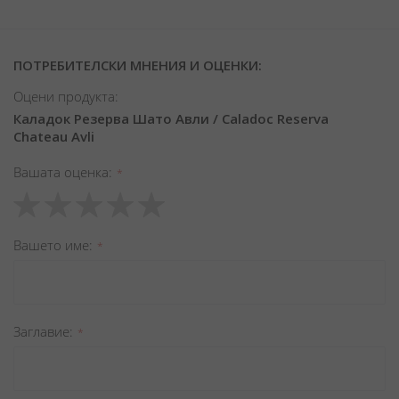
ПОТРЕБИТЕЛСКИ МНЕНИЯ И ОЦЕНКИ:
Оцени продукта:
Каладок Резерва Шато Авли / Caladoc Reserva
Chateau Avli
Вашата оценка
1
2
3
4
5
star
stars
stars
stars
stars
Вашето име
Заглавиe