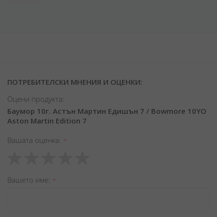
ПОТРЕБИТЕЛСКИ МНЕНИЯ И ОЦЕНКИ:
Оцени продукта:
Баумор 10г. Астън Мартин Едишън 7 / Bowmore 10YO
Aston Martin Edition 7
Вашата оценка
1
2
3
4
5
star
stars
stars
stars
stars
Вашето име