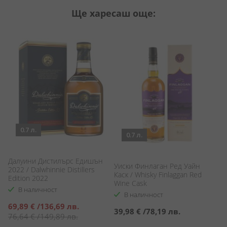
Ще харесаш още:
0.7 л.
0.7 л.
Далуини Дистилърс Едишън
Уиски Финлаган Ред Уайн
Ла
2022 / Dalwhinnie Distillers
Каск / Whisky Finlaggan Red
Se
Edition 2022
Wine Cask
В наличност
В наличност
Специална
69,89 €
/
136,69 лв.
39,98 €
/
78,19 лв.
4
цена
76,64 €
/
149,89 лв.