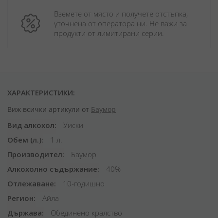
Вземете от място и получете отстъпка, 
уточнена от оператора ни. Не важи за 
продукти от лимитирани серии.
ХАРАКТЕРИСТИКИ:
Виж всички артикули от
Баумор
Вид алкохол
Уиски
Обем (л.)
1 л.
Производител
Баумор
Алкохолно съдържание
40%
Отлежаване
10-годишно
Регион
Айла
Държава
Обединено кралство