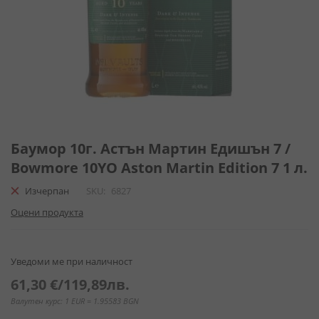
Преминете
към
Баумор 10г. Астън Мартин Едишън 7 /
началото
Bowmore 10YO Aston Martin Edition 7 1 л.
на
галерия
Изчерпан
SKU
6827
със
Оцени продукта
снимки
Уведоми ме при наличност
61,30 €
/
119,89лв.
Валутен курс: 1 EUR = 1.95583 BGN