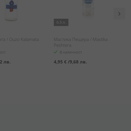
0.5 л.
та / Ouzo Kalamata
Мастика Пещера / Mastika
Peshtera
ост
В наличност
2 лв.
4,95 €
/
9,68 лв.