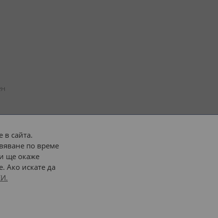
н 
 в сайта.
вяване по време
 или 
наш транспорт
и ще окаже
. Ако искате да
Последвайте ни:
И.