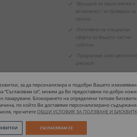
 Връщане за наша сметка и 
възможност за проверка на 
пратка
 Изготвяне на специални 
оферти за Вашето частно 
събитие
 Предлагаме само автентиче
алкохол!
сквитки, за да персонализира и подобри Вашето изживяване
а “Съгласявам се”, можем да Ви предоставим по-добро изжи
Доставка до адрес с:
н пазаруване. Блокирането на определени типове бисквитк
ачина, по който Ви доставяме персонализирано съдържание
 моля, прочетете
ОБЩИ УСЛОВИЯ ЗА ПОЛЗВАНЕ И БИСКВИТК
СКВИТКИ
СЪГЛАСЯВАМ СЕ
Онлайн магазин от
Stenik