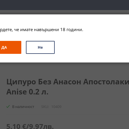
вка за цялата страна при поръчки на алкохол над 
79,99 € / 156
рдете, че имате навършени 18 години.
ЗА ПОДАРЪК
ПРОМО
СПЕЦИАЛНИ ПРЕДЛОЖЕНИЯ
МАРКИ
ДА
Не
ро Без Анасон Апостолакис / Apostolakis Tsipouro Without Anise
Ципуро Без Анасон Апостолакис 
Anise 0.2 л.
В наличност
SKU
10409
5,10 €
/
9,97лв.