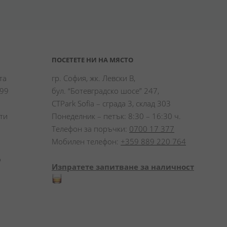
ПОСЕТЕТЕ НИ НА МЯСТО
а 
гр. София, жк. Левски В,
99 
бул. “Ботевградско шосе” 247,
CTPark Sofia – сграда 3, склад 303
и 
Понеделник – петък: 8:30 – 16:30 ч.
Телефон за поръчки:
0700 17 377
Мобилен телефон:
+359 889 220 764
 
Изпратете запитване за наличност