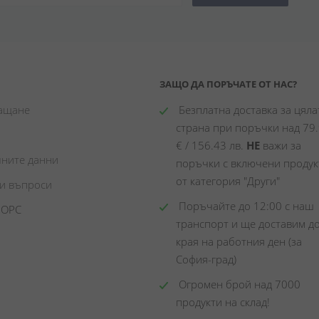
ЗАЩО ДА ПОРЪЧАТЕ ОТ НАС?
лащане
 Безплатна доставка за цялат
страна при поръчки над 79.
€ / 156.43 лв. 
НЕ
 важи за 
чните данни
поръчки с включени продукт
от категория "Други"
ни въпроси
 Поръчайте до 12:00 с наш 
 ОРС
транспорт и ще доставим до
края на работния ден (за 
София-град)
 Огромен брой над 7000 
продукти на склад! 