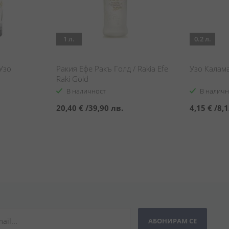
1 л.
0.2 л.
 Узо
Ракия Ефе Ракъ Голд / Rakia Efe
Узо Калама
Raki Gold
В наличност
В наличн
20,40 €
/
39,90 лв.
4,15 €
/
8,1
АБОНИРАМ СЕ