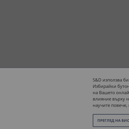
S&D използва би
Избирайки бутон
Начини на плащане:
на Вашето онлай
влияние върху н
научите повече,
ПРЕГЛЕД НА БИ
© 2026 “С и Д Комерсиал” ООД. Всички права запазени.