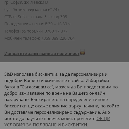
гр. София, жк. Левски В,
бул. “Ботевградско шосе” 247,
CTPark Sofia – сграда 3, склад 303
Понеделник – петък: 8:30 – 16:30 ч.
Телефон за поръчки:
0700 17 377
Мобилен телефон:
+359 889 220 764
Изпратете запитване за наличност
Начини на плащане:
S&D използва бисквитки, за да персонализира и
подобри Вашето изживяване в сайта. Избирайки
бутона “Съгласявам се”, можем да Ви предоставим по-
добро изживяване по време на Вашето онлайн
пазаруване. Блокирането на определени типове
Доставка до адрес с:
бисквитки ще окаже влияние върху начина, по който
Ви доставяме персонализирано съдържание. Ако
 или 
наш транспорт
искате да научите повече, моля, прочетете
ОБЩИ
УСЛОВИЯ ЗА ПОЛЗВАНЕ И БИСКВИТКИ.