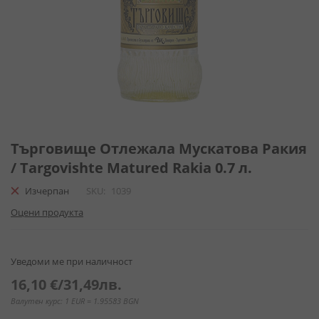
Преминете
към
Търговище Отлежала Мускатова Ракия
началото
/ Targovishte Matured Rakia 0.7 л.
на
галерия
Изчерпан
SKU
1039
със
Оцени продукта
снимки
Уведоми ме при наличност
16,10 €
/
31,49лв.
Валутен курс: 1 EUR = 1.95583 BGN