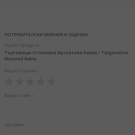
ПОТРЕБИТЕЛСКИ МНЕНИЯ И ОЦЕНКИ:
Оцени продукта:
Търговище Отлежала Мускатова Ракия / Targovishte
Matured Rakia
Вашата оценка
1
2
3
4
5
star
stars
stars
stars
stars
Вашето име
Заглавиe