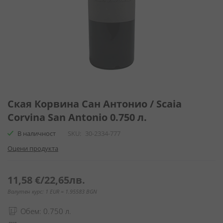
Преминете
към
Ская Корвина Сан Антонио / Scaia
началото
Corvina San Antonio 0.750 л.
на
галерия
В наличност
SKU
30-2334-777
със
Оцени продукта
снимки
11,58 €
/
22,65лв.
Валутен курс: 1 EUR = 1.95583 BGN
Обем: 0.750 л.