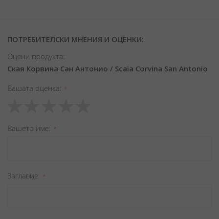
ПОТРЕБИТЕЛСКИ МНЕНИЯ И ОЦЕНКИ:
Оцени продукта:
Ская Корвина Сан Антонио / Scaia Corvina San Antonio
Вашата оценка
1
2
3
4
5
star
stars
stars
stars
stars
Вашето име
Заглавиe