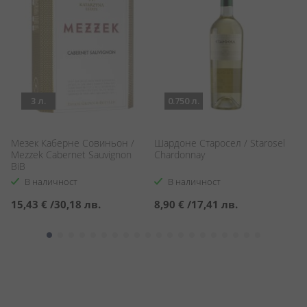
3 л.
0.750 л.
Мезек Каберне Совиньон /
Шардоне Старосел / Starosel
Ка
Mezzek Cabernet Sauvignon
Chardonnay
Ru
BiB
В наличност
В наличност
15,43 €
/
30,18 лв.
8,90 €
/
17,41 лв.
1