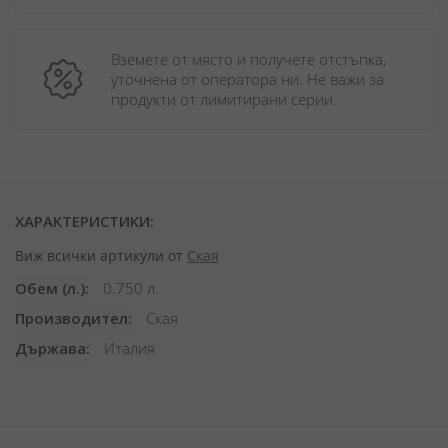
Вземете от място и получете отстъпка, 
уточнена от оператора ни. Не важи за 
продукти от лимитирани серии.
ХАРАКТЕРИСТИКИ:
Виж всички артикули от
Ская
Обем (л.)
0.750 л.
Производител
Ская
Държава
Италия