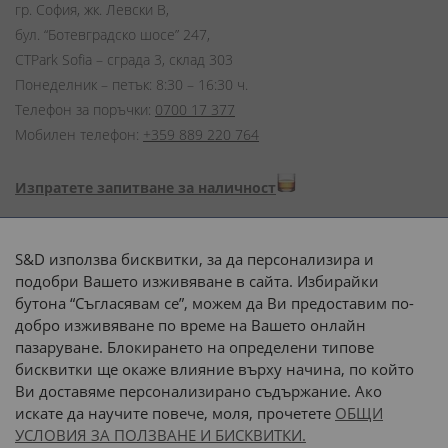
гр. София, жк. Левски В,
бул. “Ботевградско шосе” 247,
CTPark Sofia – сграда 3, склад 303
Понеделник – петък: 8:30 – 16:30 ч.
Телефон за поръчки:
0700 17 377
Мобилен телефон:
+359 889 220 764
Изпратете запитване за наличност
Начини на плащане:
S&D използва бисквитки, за да персонализира и
подобри Вашето изживяване в сайта. Избирайки
бутона “Съгласявам се”, можем да Ви предоставим по-
добро изживяване по време на Вашето онлайн
пазаруване. Блокирането на определени типове
Доставка до адрес с:
бисквитки ще окаже влияние върху начина, по който
Ви доставяме персонализирано съдържание. Ако
 или 
наш транспорт
искате да научите повече, моля, прочетете
ОБЩИ
УСЛОВИЯ ЗА ПОЛЗВАНЕ И БИСКВИТКИ.