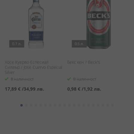
0.7 л.
0.5 л.
Хосе Куерво Еспесиал
Бекс кен / Beck's
Ко
Силвър / Jose Cuervo Especial
Bo
Silver
В наличност
В наличност
17,89 €
/
34,99 лв.
0,98 €
/
1,92 лв.
3