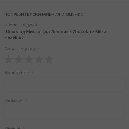
ПОТРЕБИТЕЛСКИ МНЕНИЯ И ОЦЕНКИ:
Оцени продукта:
Шоколад Милка Цял Лешник / Chocolate Milka
Hazelnut
Вашата оценка
1
2
3
4
5
star
stars
stars
stars
stars
Вашето име
Заглавиe
Мнение