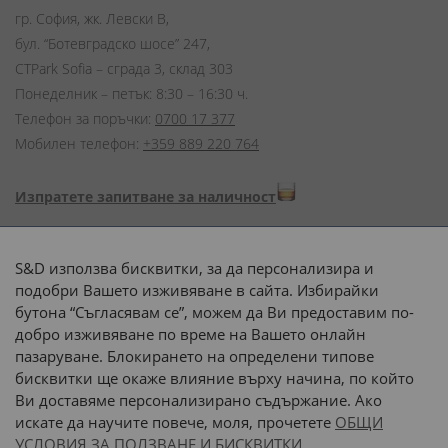
гр. София, жк. Левски В,
бул. “Ботевградско шосе” 247,
CTPark Sofia – сграда 3, склад 303
Понеделник – петък: 8:30 – 16:30 ч.
Телефон за поръчки:
0700 17 377
Мобилен телефон:
+359 889 220 764
Изпратете запитване за наличност
Начини на плащане:
S&D използва бисквитки, за да персонализира и
подобри Вашето изживяване в сайта. Избирайки
бутона “Съгласявам се”, можем да Ви предоставим по-
добро изживяване по време на Вашето онлайн
пазаруване. Блокирането на определени типове
Доставка до адрес с:
бисквитки ще окаже влияние върху начина, по който
Ви доставяме персонализирано съдържание. Ако
 или 
наш транспорт
искате да научите повече, моля, прочетете
ОБЩИ
УСЛОВИЯ ЗА ПОЛЗВАНЕ И БИСКВИТКИ.