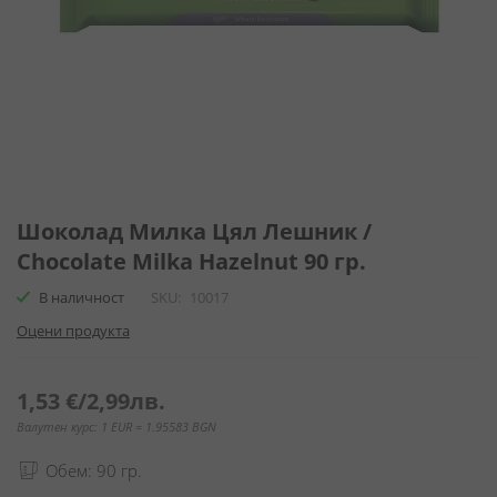
Преминете
към
Шоколад Милка Цял Лешник /
началото
Chocolate Milka Hazelnut 90 гр.
на
галерия
В наличност
SKU
10017
със
Оцени продукта
снимки
1,53 €
/
2,99лв.
Валутен курс: 1 EUR = 1.95583 BGN
Обем: 90 гр.