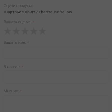
Оцени продукта:
Шартрьоз Жълт / Chartreuse Yellow
Вашата оценка
1
2
3
4
5
star
stars
stars
stars
stars
Вашето име
Заглавиe
Мнение