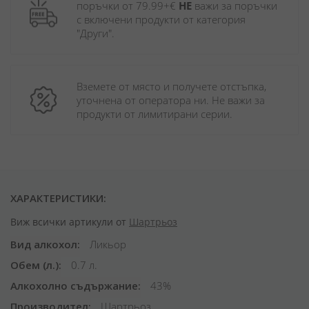
поръчки от 79.99+€ 
НЕ
 важи за поръчки 
с включени продукти от категория 
"Други". 
Вземете от място и получете отстъпка, 
уточнена от оператора ни. Не важи за 
продукти от лимитирани серии.
ХАРАКТЕРИСТИКИ:
Виж всички артикули от
Шартрьоз
Вид алкохол
Ликьор
Обем (л.)
0.7 л.
Алкохолно съдържание
43%
Производител
Шартрьоз