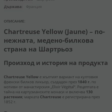
Държава
Франция
ОПИСАНИЕ:
Chartreuse Yellow (Jaune) – по-
нежната, медено-билкова
страна на Шартрьоз
Произход и история на продукта
Chartreuse Yellow
е жълтият вариант на култовия
френски билков ликьор, създаден през
1840 г.
по
мотиви от манастирския „Elixir Végétal“. Рецептата е
тайна на картузианските монаси и включва
130
растения
; марката
Chartreuse
е регистрирана през
1852 г.