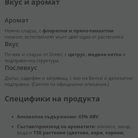
Вкус и аромат
Аромат
Нежно сладък, с
флорални и пряно-пикантни
нюанси; естественият жълт цвят идва от растенията.
Вкус
По-мек и сладък от Green, с
цитрус
,
медена нотка
и
подправъчна структура.
Послевкус
Дълъг, кадифен и загряващ, с ехо на билки и деликатни
подправки. (Синтез по официални описания.)
Специфики на продукта
Алкохолно съдържание:
43% ABV
.
Състав/произход на ароматите:
алкохол, захар,
вода и
130 растения (цветове, кори, корени,