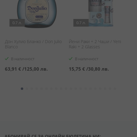
0.7 л.
0.7 л.
Дон Хулио Бланко / Don Julio
Йени Раки + 2 Чаши / Yeni
Т
Blanco
Raki + 2 Glasses
Бу
R
В наличност
В наличност
63,91 €
/
125,00 лв.
15,75 €
/
30,80 лв.
2
АБОНИРАЙ СЕ ЗА ОНЛАЙН БЮЛЕТИНА НИ: