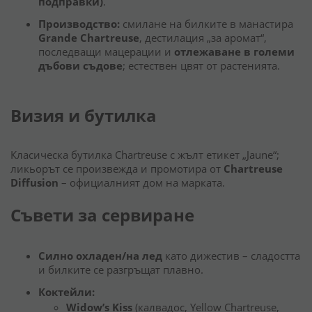
подправки)
.
Производство:
смилане на билките в манастира
Grande Chartreuse
, дестилация „за аромат“,
последващи мацерации и
отлежаване в големи
дъбови съдове
; естествен цвят от растенията.
Визия и бутилка
Класическа бутилка Chartreuse с жълт етикет „Jaune“;
ликьорът се произвежда и промотира от
Chartreuse
Diffusion
– официалният дом на марката.
Съвети за сервиране
Силно охладен/на лед
като дижестив – сладостта
и билките се разгръщат плавно.
Коктейли:
Widow’s Kiss
(калвадос, Yellow Chartreuse,