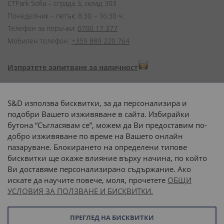
CTPark Sofia – сграда 3, склад 303
Понеделник – петък: 8:30 – 16:30 ч.
Телефон за поръчки:
0700 17 377
Мобилен телефон:
+359 889 220 764
Изпратете запитване за наличност
Начини на плащане:
S&D използва бисквитки, за да персонализира и
подобри Вашето изживяване в сайта. Избирайки
бутона “Съгласявам се”, можем да Ви предоставим по-
добро изживяване по време на Вашето онлайн
пазаруване. Блокирането на определени типове
Доставка до адрес с:
бисквитки ще окаже влияние върху начина, по който
Ви доставяме персонализирано съдържание. Ако
 или 
наш транспорт
искате да научите повече, моля, прочетете
ОБЩИ
УСЛОВИЯ ЗА ПОЛЗВАНЕ И БИСКВИТКИ.
Последвайте ни:
ПРЕГЛЕД НА БИСКВИТКИ