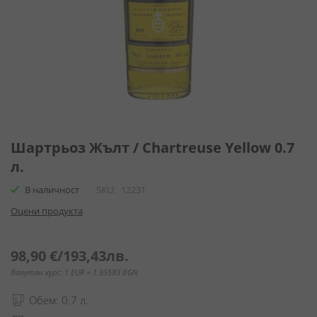
Преминете
към
Шартрьоз Жълт / Chartreuse Yellow 0.7
началото
л.
на
галерия
В наличност
SKU
12231
със
Оцени продукта
снимки
98,90 €
/
193,43лв.
Валутен курс: 1 EUR = 1.95583 BGN
Обем: 0.7 л.