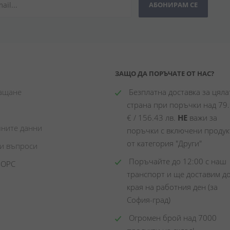
АБОНИРАМ СЕ
ЗАЩО ДА ПОРЪЧАТЕ ОТ НАС?
лащане
 Безплатна доставка за цялат
страна при поръчки над 79.
€ / 156.43 лв. 
НЕ
 важи за 
чните данни
поръчки с включени продукт
от категория "Други"
ни въпроси
 Поръчайте до 12:00 с наш 
 ОРС
транспорт и ще доставим до
края на работния ден (за 
София-град)
 Огромен брой над 7000 