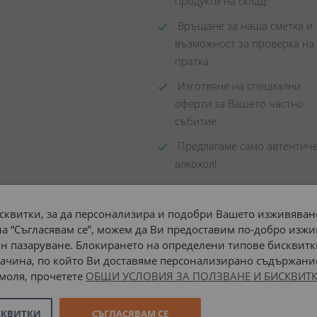
продукти на склад! 
 Връщане за наша сметка и 
възможност за проверка на 
пратка
 Изготвяне на специални 
оферти за Вашето частно 
събитие
 Предлагаме само автентиче
алкохол!
сквитки, за да персонализира и подобри Вашето изживяване
а “Съгласявам се”, можем да Ви предоставим по-добро изжи
Доставка до адрес с:
н пазаруване. Блокирането на определени типове бисквитк
ачина, по който Ви доставяме персонализирано съдържание
 моля, прочетете
ОБЩИ УСЛОВИЯ ЗА ПОЛЗВАНЕ И БИСКВИТК
СКВИТКИ
СЪГЛАСЯВАМ СЕ