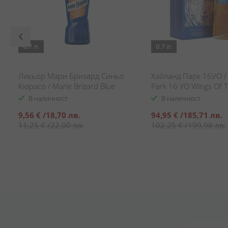
0.7 л.
0.7 л.
Ликьор Мари Бризард Синьо
Хайланд Парк 16УО /
Кюрасо / Marie Brizard Blue
Park 16 YO Wings Of T
Curacao
В наличност
В наличност
Специална
Специална
9,56 €
/
18,70 лв.
94,95 €
/
185,71 лв.
цена
цена
11,25 €
/
22,00 лв.
102,25 €
/
199,98 лв.