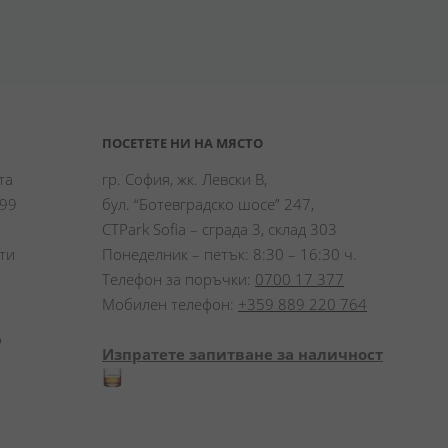
ПОСЕТЕТЕ НИ НА МЯСТО
а 
гр. София, жк. Левски В,
99 
бул. “Ботевградско шосе” 247,
CTPark Sofia – сграда 3, склад 303
и 
Понеделник – петък: 8:30 – 16:30 ч.
Телефон за поръчки:
0700 17 377
Мобилен телефон:
+359 889 220 764
 
Изпратете запитване за наличност