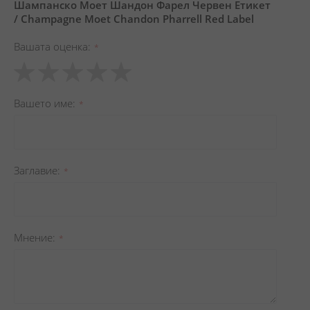
Шампанско Моет Шандон Фарел Червен Етикет
/ Champagne Moet Chandon Pharrell Red Label
Вашата оценка
1
2
3
4
5
star
stars
stars
stars
stars
Вашето име
Заглавиe
Мнение