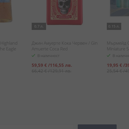
0.7 л.
0.15 л.
 Highland
Джин Амуерте Кока Червен / Gin
Мърмейд С
he Eagle
Amuerte Coca Red
Miniature 
В наличност
В наличн
Специална
Специална
59,59 €
/
116,55 лв.
19,95 €
/
3
цена
цена
66,42 €
/
129,91 лв.
25,54 €
/
4