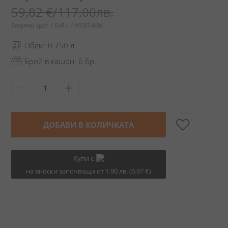
цена
59,82 €
/
117,00лв.
Валутен курс: 1 EUR = 1.95583 BGN
Обем: 0.750 л.
Брой в кашон: 6 бр.
ДОБАВИ В КОЛИЧКАТА
Купи с
на вноски започващи от 1.90 лв. (0.97 €)