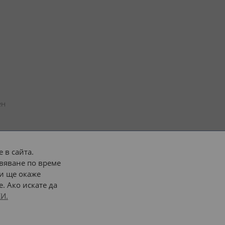
н 
 в сайта.
вяване по време
 или 
наш транспорт
и ще окаже
. Ако искате да
Последвайте ни:
И.