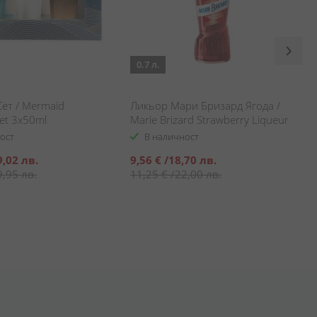
0.7 л.
ет / Mermaid
Ликьор Мари Бризард Ягода /
Set 3x50ml
Marie Brizard Strawberry Liqueur
ост
В наличност
Специална
9,02 лв.
9,56 €
/
18,70 лв.
цена
9,95 лв.
11,25 €
/
22,00 лв.