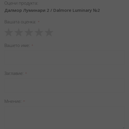
Оцени продукта:
Далмор Луминари 2 / Dalmore Luminary №2
Вашата оценка
1
2
3
4
5
star
stars
stars
stars
stars
Вашето име
Заглавиe
Мнение