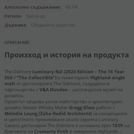
Алкохолно съдържание
48.6%
Регион
Хайландс
Държава
Обединено кралство
ОПИСАНИЕ:
Произход и история на продукта
The Dalmore
Luminary №2 (2024 Edition – The 16 Year
Old / “The Collectible”)
е лимитирано
Highland single
malt
от дестилерията The Dalmore, създадено в
партньорство с
V&A Dundee
– шотландския музей на
дизайна.
Проектът свързва уиски майсторство и архитектурен
дизайн: Master Whisky Maker
Gregg Glass
работи с
Melodie Leung (Zaha Hadid Architects)
за концепцията
и цялостното преживяване около серията Luminary.
Самата дестилерия The Dalmore е основана през
1839
на
бреговете на
Cromarty Firth
в северните Highlands –