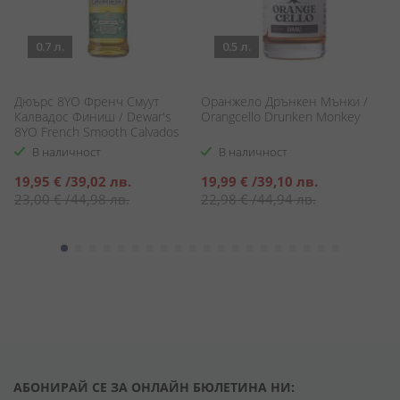
0.7 л.
0.5 л.
Р
п
Дюърс 8YO Френч Смуут
Оранжело Дрънкен Мънки /
Пр
Калвадос Финиш / Dewar's
Orangcello Drunken Monkey
Mo
8YO French Smooth Calvados
Ba
FInish
В наличност
В наличност
С
6
Специална
Специална
19,95 €
/
39,02 лв.
19,99 €
/
39,10 лв.
ц
л
цена
цена
23,00 €
/
44,98 лв.
22,98 €
/
44,94 лв.
/
2
АБОНИРАЙ СЕ ЗА ОНЛАЙН БЮЛЕТИНА НИ: