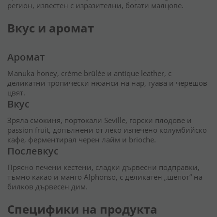
регион, известен с изразителни, богати малцове.
Вкус и аромат
Аромат
Manuka honey, crème brûlée и antique leather, с
деликатни тропически нюанси на нар, гуава и черешов
цвят.
Вкус
Зряла смокиня, портокали Seville, горски плодове и
passion fruit, допълнени от леко изпечено колумбийско
кафе, ферментирал черен лайм и brioche.
Послевкус
Прясно печени кестени, сладки дървесни подправки,
тъмно какао и манго Alphonso, с деликатен „шепот“ на
билков дървесен дим.
Специфики на продукта