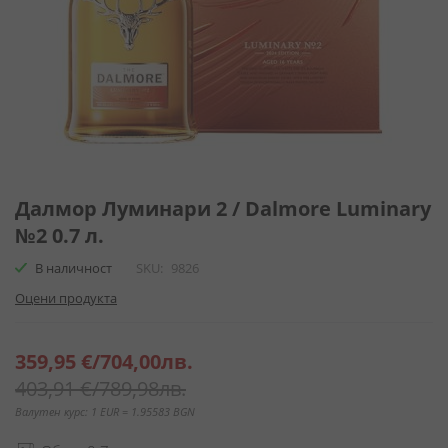
Преминете
към
Далмор Луминари 2 / Dalmore Luminary
началото
№2 0.7 л.
на
галерия
В наличност
SKU
9826
със
Оцени продукта
снимки
Специална
359,95 €
/
704,00лв.
цена
403,91 €
/
789,98лв.
Валутен курс: 1 EUR = 1.95583 BGN