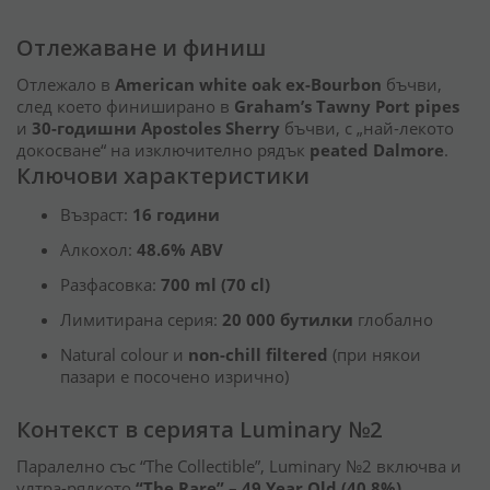
Отлежаване и финиш
Отлежало в
American white oak ex-Bourbon
бъчви,
след което финиширано в
Graham’s Tawny Port pipes
и
30-годишни Apostoles Sherry
бъчви, с „най-лекото
докосване“ на изключително рядък
peated Dalmore
.
Ключови характеристики
Възраст:
16 години
Алкохол:
48.6% ABV
Разфасовка:
700 ml (70 cl)
Лимитирана серия:
20 000 бутилки
глобално
Natural colour и
non-chill filtered
(при някои
пазари е посочено изрично)
Контекст в серията Luminary №2
Паралелно със “The Collectible”, Luminary №2 включва и
ултра-рядкото
“The Rare” – 49 Year Old (40.8%)
,