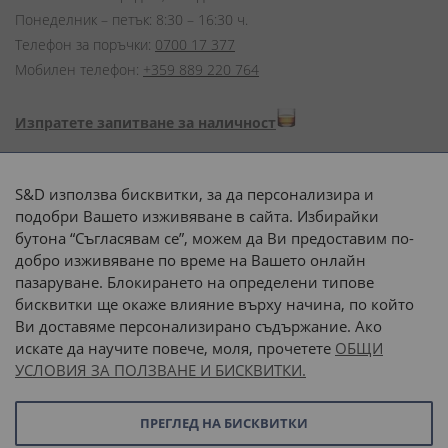
Понеделник – петък: 8:30 – 16:30 ч.
Телефон за поръчки:
0700 17 377
Мобилен телефон:
+359 889 220 764
Изпратете запитване за наличност
Начини на плащане:
S&D използва бисквитки, за да персонализира и
подобри Вашето изживяване в сайта. Избирайки
бутона “Съгласявам се”, можем да Ви предоставим по-
добро изживяване по време на Вашето онлайн
пазаруване. Блокирането на определени типове
Доставка до адрес с:
бисквитки ще окаже влияние върху начина, по който
Ви доставяме персонализирано съдържание. Ако
 или 
наш транспорт
искате да научите повече, моля, прочетете
ОБЩИ
УСЛОВИЯ ЗА ПОЛЗВАНЕ И БИСКВИТКИ.
Последвайте ни:
ПРЕГЛЕД НА БИСКВИТКИ