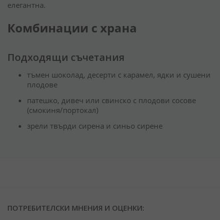
елегантна.
Комбинации с храна
Подходящи съчетания
тъмен шоколад, десерти с карамел, ядки и сушени
плодове
патешко, дивеч или свинско с плодови сосове
(смокиня/портокал)
зрели твърди сирена и синьо сирене
ПОТРЕБИТЕЛСКИ МНЕНИЯ И ОЦЕНКИ: