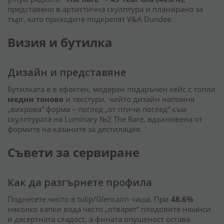
представено в артистична скулптура и планирано за
търг, като приходите подкрепят V&A Dundee.
Визия и бутилка
Дизайн и представяне
Бутилката е в ефектен, модерен подаръчен кейс с топли
медни тонове
и текстури, чийто дизайн напомня
„вихрова“ форма – поглед „от птичи поглед“ към
скулптурата на Luminary №2 The Rare, вдъхновена от
формите на казаните за дестилация.
Съвети за сервиране
Как да разгърнете профила
Поднесете чисто в tulip/Glencairn чаша. При
48.6%
няколко капки вода често „отварят“ плодовите нюанси
и десертната сладост, а фината опушеност остава