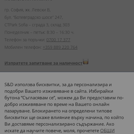
гр. София, жк. Левски В,
бул. “Ботевградско шосе” 247,
CTPark Sofia – сграда 3, склад 303
Понеделник – петък: 8:30 – 16:30 ч.
Телефон за поръчки:
0700 17 377
Мобилен телефон:
+359 889 220 764
Изпратете запитване за наличност
Начини на плащане:
S&D използва бисквитки, за да персонализира и
подобри Вашето изживяване в сайта. Избирайки
бутона “Съгласявам се”, можем да Ви предоставим по-
добро изживяване по време на Вашето онлайн
пазаруване. Блокирането на определени типове
Доставка до адрес с:
бисквитки ще окаже влияние върху начина, по който
Ви доставяме персонализирано съдържание. Ако
 или 
наш транспорт
искате да научите повече, моля, прочетете
ОБЩИ