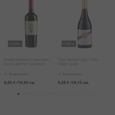
0.750 л.
0.750 л.
Енира Каберне Совиньон /
Тера Тангра Сира / Terra
К
Enira Cabernet Sauvignon
Tangra Syrah
Ди
Cl
В наличност
В наличност
8,65 €
/
16,92 лв.
9,28 €
/
18,15 лв.
4