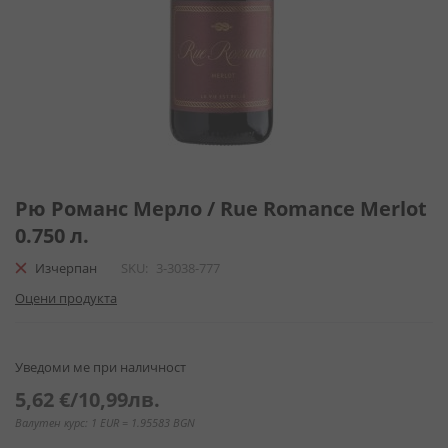
Преминете
към
Рю Романс Мерло / Rue Romance Merlot
началото
0.750 л.
на
галерия
Изчерпан
SKU
3-3038-777
със
Оцени продукта
снимки
Уведоми ме при наличност
5,62 €
/
10,99лв.
Валутен курс: 1 EUR = 1.95583 BGN