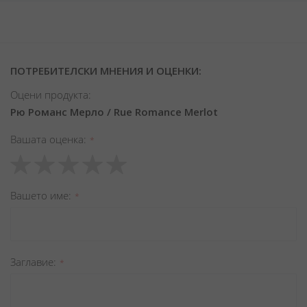
ПОТРЕБИТЕЛСКИ МНЕНИЯ И ОЦЕНКИ:
Оцени продукта:
Рю Романс Мерло / Rue Romance Merlot
Вашата оценка
1
2
3
4
5
star
stars
stars
stars
stars
Вашето име
Заглавиe