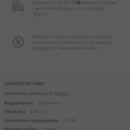
поръчки от 79.99+€ 
НЕ
 важи за поръчки 
с включени продукти от категория 
"Други". 
Вземете от място и получете отстъпка, 
уточнена от оператора ни. Не важи за 
продукти от лимитирани серии.
ХАРАКТЕРИСТИКИ:
Виж всички артикули от
Руинар
Вид алкохол
Шампанско
Обем (л.)
0.750 л.
Алкохолно съдържание
12.5%
Производител
Руинар