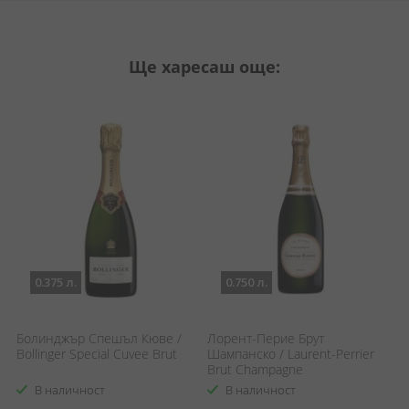
Ще харесаш още:
0.375 л.
0.750 л.
Болинджър Спешъл Кюве /
Лорент-Перие Брут
В
Bollinger Special Cuvee Brut
Шампанско / Laurent-Perrier
C
Brut Champagne
В наличност
В наличност