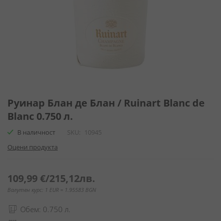
Преминете
към
Руинар Блан де Блан / Ruinart Blanc de
началото
Blanc 0.750 л.
на
галерия
В наличност
SKU
10945
със
Оцени продукта
снимки
109,99 €
/
215,12лв.
Валутен курс: 1 EUR = 1.95583 BGN
Обем: 0.750 л.