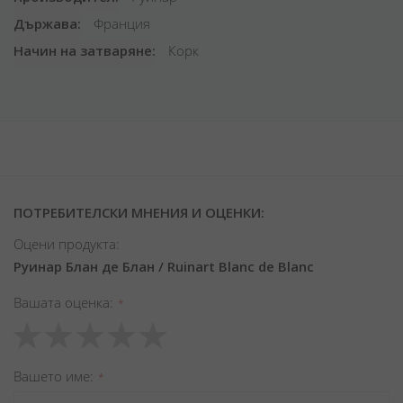
Държава
Франция
Начин на затваряне
Корк
ПОТРЕБИТЕЛСКИ МНЕНИЯ И ОЦЕНКИ:
Оцени продукта:
Руинар Блан де Блан / Ruinart Blanc de Blanc
Вашата оценка
1
2
3
4
5
star
stars
stars
stars
stars
Вашето име