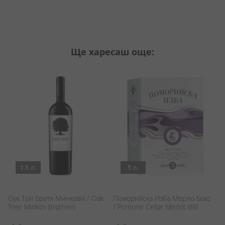
Ще харесаш още:
1.5 л.
5 л.
Оук Три Братя Минкови / Oak
Поморийска Изба Мерло Бокс
Че
Tree Minkov Brothers
/ Pomorie Cellar Merlot BiB
Re