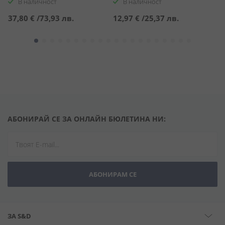
В наличност
В наличност
37,80 €
/
73,93 лв.
12,97 €
/
25,37 лв.
1
АБОНИРАЙ СЕ ЗА ОНЛАЙН БЮЛЕТИНА НИ:
АБОНИРАМ СЕ
ЗА S&D