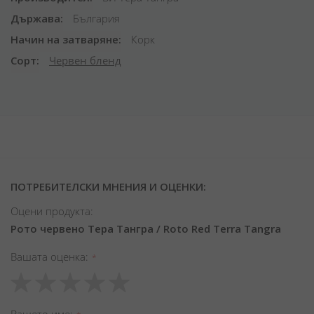
Държава
България
Начин на затваряне
Корк
Сорт
Червен бленд
ПОТРЕБИТЕЛСКИ МНЕНИЯ И ОЦЕНКИ:
Оцени продукта:
Рото червено Тера Тангра / Roto Red Terra Tangra
Вашата оценка
1
2
3
4
5
star
stars
stars
stars
stars