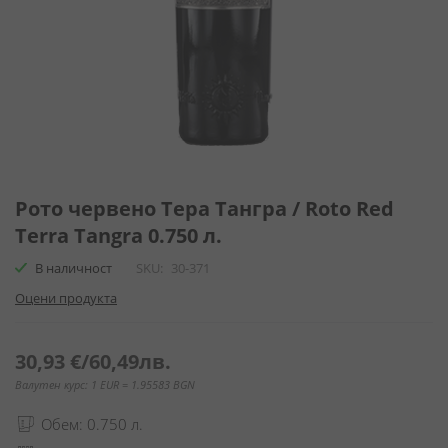
Преминете
към
Рото червено Тера Тангра / Roto Red
началото
Terra Tangra 0.750 л.
на
галерия
В наличност
SKU
30-371
със
Оцени продукта
снимки
30,93 €
/
60,49лв.
Валутен курс: 1 EUR = 1.95583 BGN
Обем: 0.750 л.