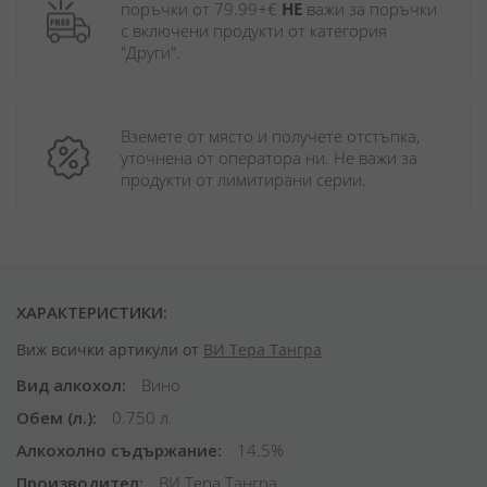
поръчки от 79.99+€ 
НЕ
 важи за поръчки 
с включени продукти от категория 
"Други". 
Вземете от място и получете отстъпка, 
уточнена от оператора ни. Не важи за 
продукти от лимитирани серии.
ХАРАКТЕРИСТИКИ:
Виж всички артикули от
ВИ Тера Тангра
Вид алкохол
Вино
Обем (л.)
0.750 л.
Алкохолно съдържание
14.5%
Производител
ВИ Тера Тангра