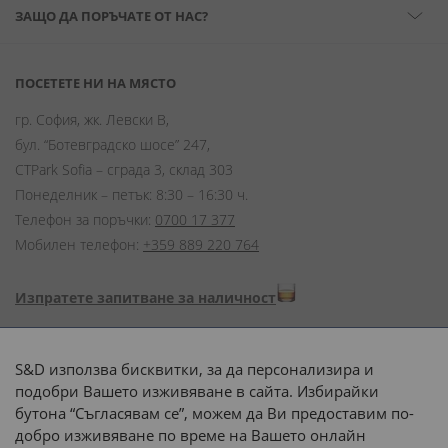
ЗАЩО ДА ПОРЪЧАТЕ ОТ НАС?
ПОСЕТЕТЕ НИ НА МЯСТО
гр. София, жк. Левски В,
бул. “Ботевградско шосе” 247,
CTPark Sofia – сграда 3, склад 303
Понеделник – петък: 8:30 – 16:30 ч.
Телефон за поръчки:
0700 17 377
Мобилен телефон:
+359 889 220 764
Изпратете запитване за наличност
Начини на плащане:
S&D използва бисквитки, за да персонализира и
подобри Вашето изживяване в сайта. Избирайки
бутона “Съгласявам се”, можем да Ви предоставим по-
добро изживяване по време на Вашето онлайн