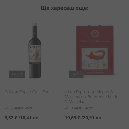
Ще харесаш още:
0.750 л.
3 л.
Сайкъл Сира / Cycle Syrah
Шато Бургозоне Мерло &
П
Марселан / Burgozone Merlot
C
& Marselan
В наличност
В наличност
5,32 €
/
10,41 лв.
10,69 €
/
20,91 лв.
7