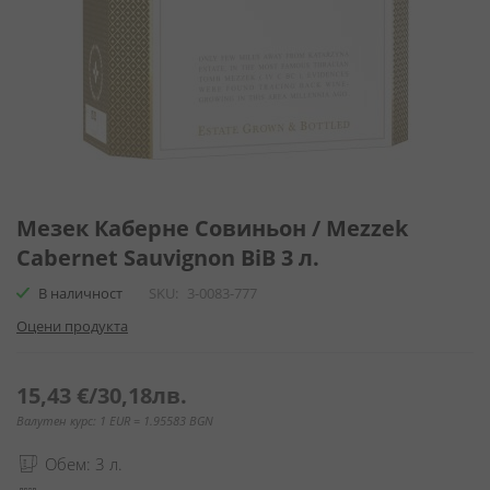
Преминете
към
Мезек Каберне Совиньон / Mezzek
началото
Cabernet Sauvignon BiB 3 л.
на
галерия
В наличност
SKU
3-0083-777
със
Оцени продукта
снимки
15,43 €
/
30,18лв.
Валутен курс: 1 EUR = 1.95583 BGN
Обем: 3 л.