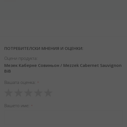
ПОТРЕБИТЕЛСКИ МНЕНИЯ И ОЦЕНКИ:
Оцени продукта:
Мезек Каберне Совиньон / Mezzek Cabernet Sauvignon
BiB
Вашата оценка
1
2
3
4
5
star
stars
stars
stars
stars
Вашето име