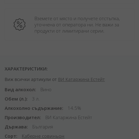
Вземете от място и получете отстъпка, 
уточнена от оператора ни. Не важи за 
продукти от лимитирани серии.
ХАРАКТЕРИСТИКИ:
Виж всички артикули от
ВИ Катаржина Естейт
Вид алкохол
Вино
Обем (л.)
3 л.
Алкохолно съдържание
14.5%
Производител
ВИ Катаржина Естейт
Държава
България
Сорт
Каберне совиньон