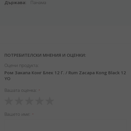
Държава
Панама
ПОТРЕБИТЕЛСКИ МНЕНИЯ И ОЦЕНКИ:
Оцени продукта:
Ром Закапа Конг Блек 12 Г. / Rum Zacapa Kong Black 12
YO
Вашата оценка
1
2
3
4
5
star
stars
stars
stars
stars
Вашето име