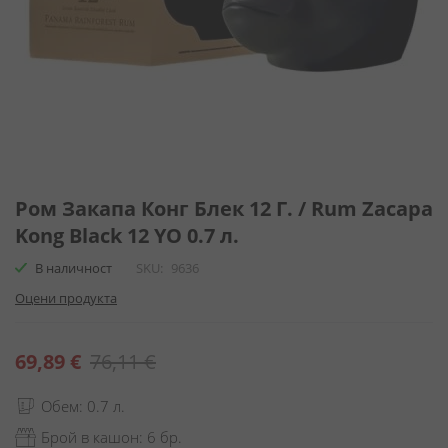
Преминете
към
Ром Закапа Конг Блек 12 Г. / Rum Zacapa
началото
Kong Black 12 YO 0.7 л.
на
галерия
В наличност
SKU
9636
със
Оцени продукта
снимки
Специална
69,89 €
76,11 €
цена
Обем: 0.7 л.
Брой в кашон: 6 бр.