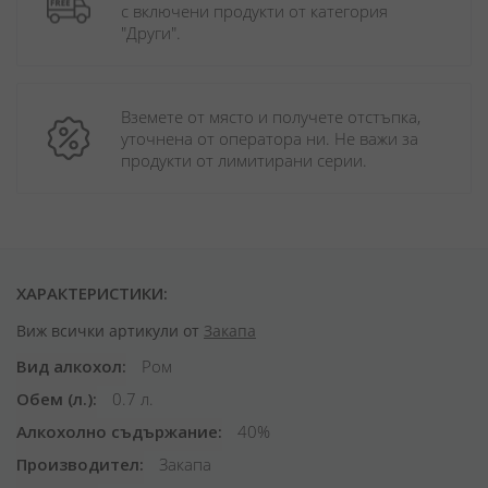
с включени продукти от категория 
"Други". 
Вземете от място и получете отстъпка, 
уточнена от оператора ни. Не важи за 
продукти от лимитирани серии.
ХАРАКТЕРИСТИКИ:
Виж всички артикули от
Закапа
Вид алкохол
Ром
Обем (л.)
0.7 л.
Алкохолно съдържание
40%
Производител
Закапа