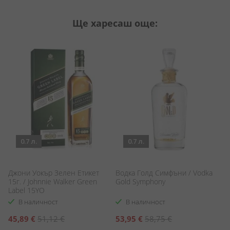
Ще харесаш още:
0.7 л.
0.7 л.
Джони Уокър Зелен Етикет
Водка Голд Симфъни / Vodka
В
15г. / Johnnie Walker Green
Gold Symphony
Бо
Label 15YO
Bo
В наличност
В наличност
Специална
Специална
С
45,89 €
51,12 €
53,95 €
58,75 €
1
цена
цена
ц