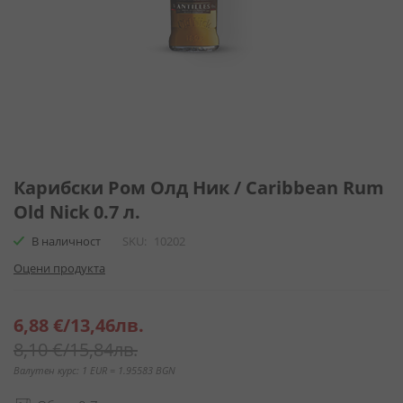
Преминете
към
Карибски Ром Олд Ник / Caribbean Rum
началото
Old Nick 0.7 л.
на
галерия
В наличност
SKU
10202
със
Оцени продукта
снимки
Специална
6,88 €
/
13,46лв.
цена
8,10 €
/
15,84лв.
Валутен курс: 1 EUR = 1.95583 BGN