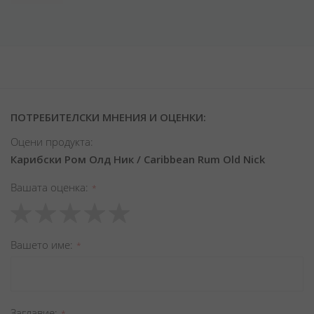
ПОТРЕБИТЕЛСКИ МНЕНИЯ И ОЦЕНКИ:
Оцени продукта:
Карибски Ром Олд Ник / Caribbean Rum Old Nick
Вашата оценка
1
2
3
4
5
star
stars
stars
stars
stars
Вашето име
Заглавиe