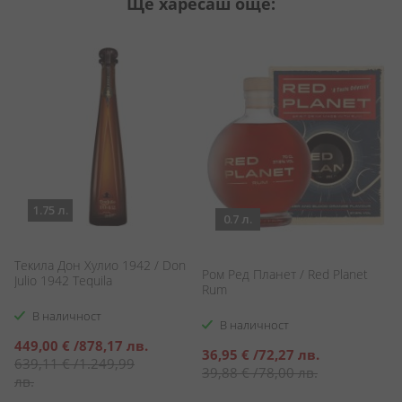
Ще харесаш още:
1.75 л.
0.7 л.
Текила Дон Хулио 1942 / Don
Ром Ред Планет / Red Planet
Та
Julio 1942 Tequila
Rum
S
В наличност
В наличност
Специална
449,00 €
/
878,17 лв.
Специална
С
36,95 €
/
72,27 лв.
6
цена
639,11 €
/
1.249,99
цена
ц
39,88 €
/
78,00 лв.
7
лв.