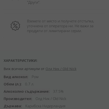
"Други". 
Вземете от място и получете отстъпка, 
уточнена от оператора ни. Не важи за 
продукти от лимитирани серии.
ХАРАКТЕРИСТИКИ:
Виж всички артикули от
Олд Ник / Old Nick
Вид алкохол
Ром
Обем (л.)
0.7 л.
Алкохолно съдържание
37.5%
Производител
Олд Ник / Old Nick
Държава
Карибска Нидерландия