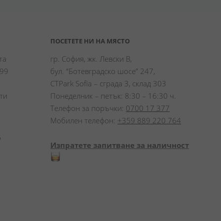
ПОСЕТЕТЕ НИ НА МЯСТО
а 
гр. София, жк. Левски В,
99 
бул. “Ботевградско шосе” 247,
CTPark Sofia – сграда 3, склад 303
и 
Понеделник – петък: 8:30 – 16:30 ч.
Телефон за поръчки:
0700 17 377
Мобилен телефон:
+359 889 220 764
 
Изпратете запитване за наличност