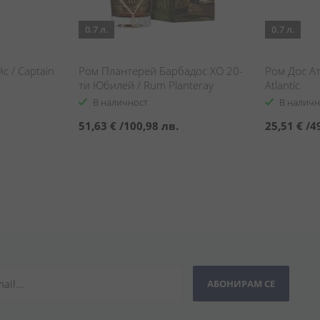
0.7 л.
0.7 л.
с / Captain
Ром Плантерей Барбадос ХО 20-
Ром Дос А
ти Юбилей / Rum Planteray
Atlantic
Barbados XO 20th Anniversary
В наличност
В наличн
51,63 €
/
100,98 лв.
25,51 €
/
4
АБОНИРАМ СЕ