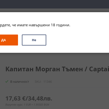
вка за цялата страна при поръчки на алкохол над 
79,99 € / 156
рдете, че имате навършени 18 години.
ЗА ПОДАРЪК
ПРОМО
СПЕЦИАЛНИ ПРЕДЛОЖЕНИЯ
МАРКИ
ДА
Не
рган Тъмен / Captain Morgan Dark Rum
Капитан Морган Тъмен / Captai
В наличност
SKU
11346
17,63 €
/
34,48лв.
Валутен курс: 1 EUR = 1.95583 BGN