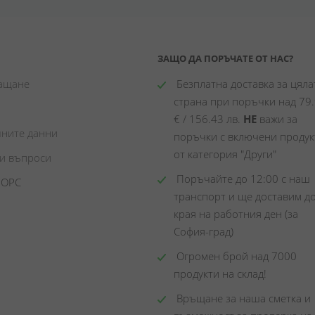
ЗАЩО ДА ПОРЪЧАТЕ ОТ НАС?
лащане
 Безплатна доставка за цялат
страна при поръчки над 79.
€ / 156.43 лв. 
НЕ
 важи за 
чните данни
поръчки с включени продукт
от категория "Други"
ни въпроси
 Поръчайте до 12:00 с наш 
 ОРС
транспорт и ще доставим до
края на работния ден (за 
София-град)
 Огромен брой над 7000 
продукти на склад! 
 Връщане за наша сметка и 