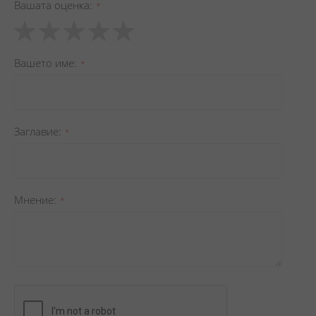
Вашата оценка
1
2
3
4
5
star
stars
stars
stars
stars
Вашето име
Заглавиe
Мнение