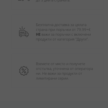
до 3 дни в страната.
Безплатна доставка за цялата 
страна при поръчки от 79.99+€ 
НЕ
 важи за поръчки с включени 
продукти от категория "Други". 
Вземете от място и получете 
отстъпка, уточнена от оператора 
ни. Не важи за продукти от 
лимитирани серии.