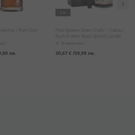
1 л.
тлантик / Rum Dos
Ром Кракен Блек Спайс + Свещ /
Rum Kraken Black Spiced Candle
Gift Set
ост
В наличност
9,89 лв.
30,67 €
/
59,99 лв.