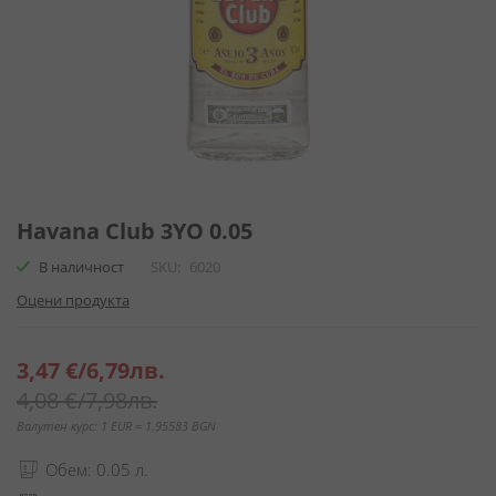
Преминете
към
Havana Club 3YO 0.05
началото
В наличност
SKU
6020
на
галерия
Оцени продукта
със
снимки
Специална
3,47 €
/
6,79лв.
цена
4,08 €
/
7,98лв.
Валутен курс: 1 EUR = 1.95583 BGN
Обем: 0.05 л.