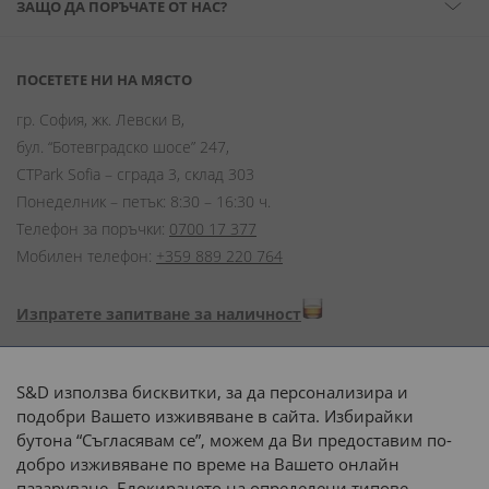
ЗАЩО ДА ПОРЪЧАТЕ ОТ НАС?
ПОСЕТЕТЕ НИ НА МЯСТО
гр. София, жк. Левски В,
бул. “Ботевградско шосе” 247,
CTPark Sofia – сграда 3, склад 303
Понеделник – петък: 8:30 – 16:30 ч.
Телефон за поръчки:
0700 17 377
Мобилен телефон:
+359 889 220 764
Изпратете запитване за наличност
Начини на плащане:
S&D използва бисквитки, за да персонализира и
подобри Вашето изживяване в сайта. Избирайки
бутона “Съгласявам се”, можем да Ви предоставим по-
добро изживяване по време на Вашето онлайн
пазаруване. Блокирането на определени типове