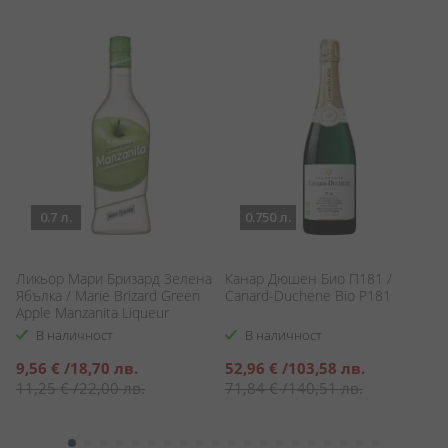
0.7 л.
0.750 л.
r
Ликьор Мари Бризард Зелена
Канар Дюшен Био П181 /
А
Ябълка / Marie Brizard Green
Canard-Duchene Bio P181
Va
Apple Manzanita Liqueur
В наличност
В наличност
Специална
Специална
С
9,56 €
/
18,70 лв.
52,96 €
/
103,58 лв.
1
цена
цена
ц
11,25 €
/
22,00 лв.
71,84 €
/
140,51 лв.
1