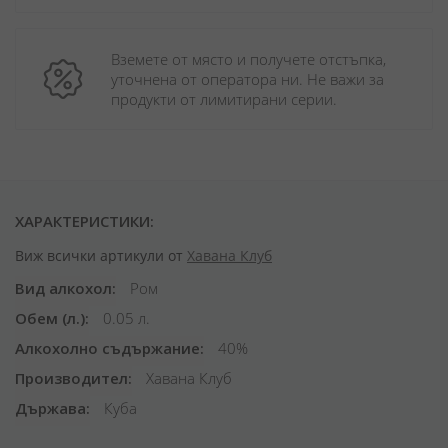
Вземете от място и получете отстъпка, 
уточнена от оператора ни. Не важи за 
продукти от лимитирани серии.
ХАРАКТЕРИСТИКИ:
Виж всички артикули от
Хавана Клуб
Вид алкохол
Ром
Обем (л.)
0.05 л.
Алкохолно съдържание
40%
Производител
Хавана Клуб
Държава
Куба