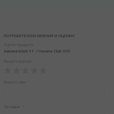
ПОТРЕБИТЕЛСКИ МНЕНИЯ И ОЦЕНКИ:
Оцени продукта:
Хавана Клуб 3 Г. / Havana Club 3YO
Вашата оценка
1
2
3
4
5
star
stars
stars
stars
stars
Вашето име
Заглавиe