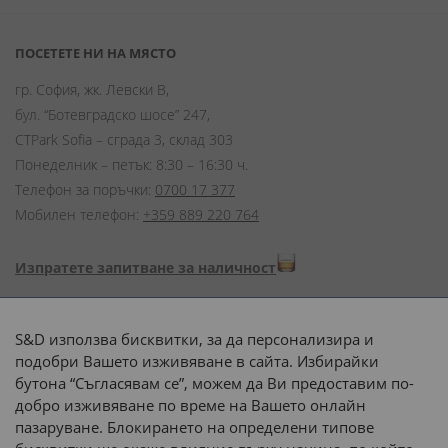
ПОСЕТЕТЕ НИ НА МЯСТО
гр. София, жк. Левски В,
бул. “Ботевградско шосе” 247,
CTPark Sofia – сграда 3, склад 303
Понеделник – петък: 8:30 – 16:30 ч.
Телефон за поръчки:
0700 17 377
Мобилен телефон:
+359 889 220 764
Изпратете запитване за наличност
Начини на плащане:
S&D използва бисквитки, за да персонализира и
подобри Вашето изживяване в сайта. Избирайки
бутона “Съгласявам се”, можем да Ви предоставим по-
добро изживяване по време на Вашето онлайн
пазаруване. Блокирането на определени типове
Доставка до адрес с: