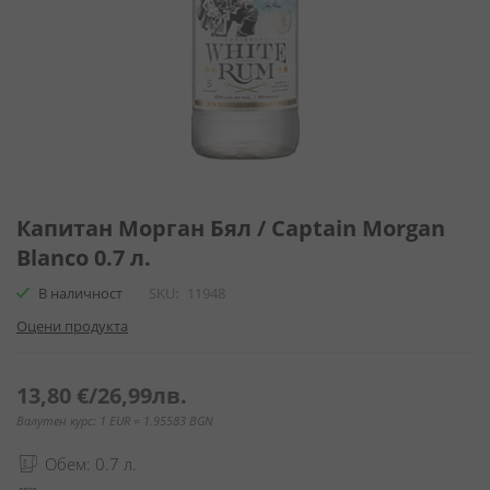
Преминете
към
Капитан Морган Бял / Captain Morgan
началото
Blanco 0.7 л.
на
галерия
В наличност
SKU
11948
със
Оцени продукта
снимки
13,80 €
/
26,99лв.
Валутен курс: 1 EUR = 1.95583 BGN
Обем: 0.7 л.