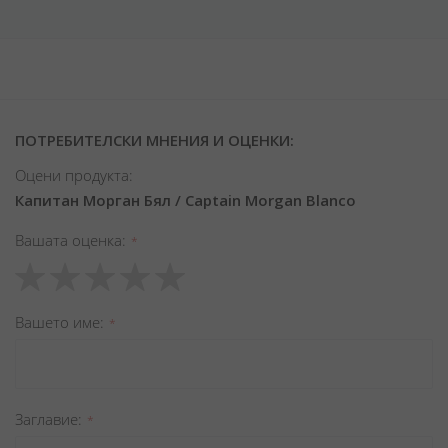
ПОТРЕБИТЕЛСКИ МНЕНИЯ И ОЦЕНКИ:
Оцени продукта:
Капитан Морган Бял / Captain Morgan Blanco
Вашата оценка
1
2
3
4
5
star
stars
stars
stars
stars
Вашето име
Заглавиe