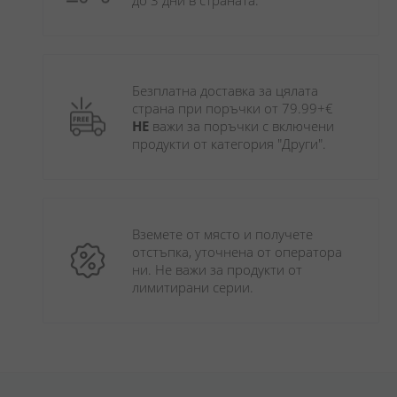
до 3 дни в страната.
Безплатна доставка за цялата 
страна при поръчки от 79.99+€ 
НЕ
 важи за поръчки с включени 
продукти от категория "Други". 
Вземете от място и получете 
отстъпка, уточнена от оператора 
ни. Не важи за продукти от 
лимитирани серии.