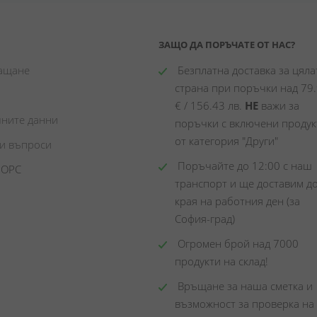
ЗАЩО ДА ПОРЪЧАТЕ ОТ НАС?
лащане
 Безплатна доставка за цялат
страна при поръчки над 79.
€ / 156.43 лв. 
НЕ
 важи за 
чните данни
поръчки с включени продукт
от категория "Други"
ни въпроси
 Поръчайте до 12:00 с наш 
 ОРС
транспорт и ще доставим до
края на работния ден (за 
София-град)
 Огромен брой над 7000 
продукти на склад! 
 Връщане за наша сметка и 
възможност за проверка на 