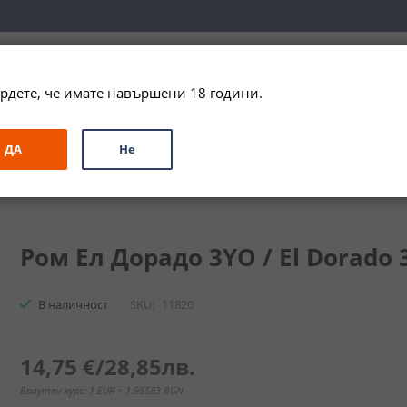
вка за цялата страна при поръчки на алкохол над 
79,99 € / 156
рдете, че имате навършени 18 години.
ЗА ПОДАРЪК
ПРОМО
СПЕЦИАЛНИ ПРЕДЛОЖЕНИЯ
МАРКИ
ДА
Не
El Dorado 3YO
Ром Ел Дорадо 3YO / El Dorado 3
В наличност
SKU
11820
14,75 €
/
28,85лв.
Валутен курс: 1 EUR = 1.95583 BGN