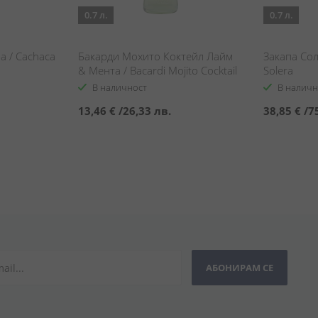
0.7 л.
0.7 л.
а / Cachaca
Бакарди Мохито Коктейл Лайм
Закапа Сол
& Мента / Bacardi Mojito Cocktail
Solera
Lime & Mint
В наличност
В наличн
13,46 €
/
26,33 лв.
38,85 €
/
7
АБОНИРАМ СЕ