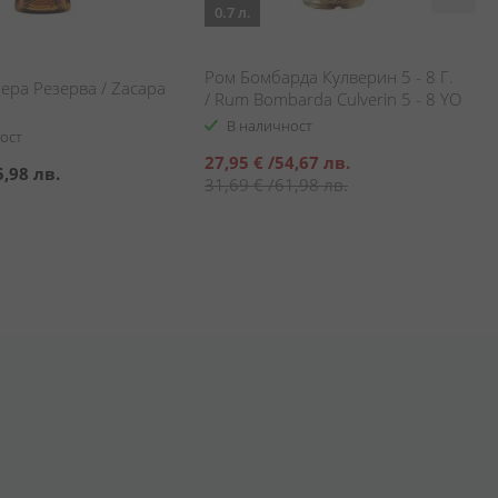
0.7 л.
Ром Бомбарда Кулверин 5 - 8 Г.
ера Резерва / Zacapa
/ Rum Bombarda Culverin 5 - 8 YO
В наличност
ост
Специална
27,95 €
/
54,67 лв.
5,98 лв.
цена
31,69 €
/
61,98 лв.