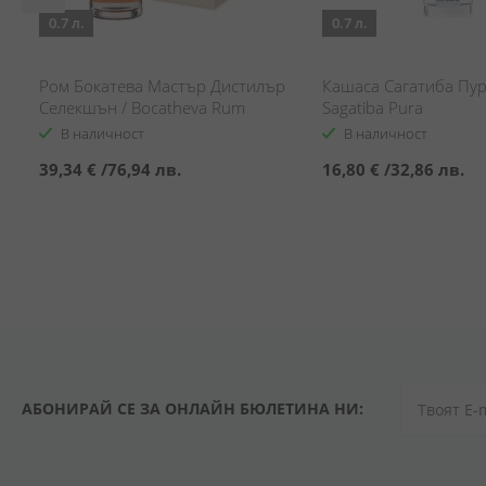
0.7 л.
0.7 л.
Ром Бокатева Мастър Дистилър
Кашаса Сагатиба Пур
Селекшън / Bocatheva Rum
Sagatiba Pura
Master Distiller Selection
В наличност
В наличност
39,34 €
/
76,94 лв.
16,80 €
/
32,86 лв.
АБОНИРАЙ СЕ ЗА ОНЛАЙН БЮЛЕТИНА НИ: