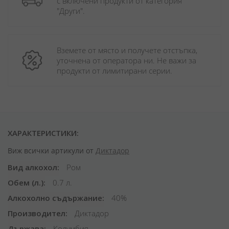
с включени продукти от категория 
"Други". 
Вземете от място и получете отстъпка, 
уточнена от оператора ни. Не важи за 
продукти от лимитирани серии.
ХАРАКТЕРИСТИКИ:
Виж всички артикули от
Диктадор
Вид алкохол
Ром
Обем (л.)
0.7 л.
Алкохолно съдържание
40%
Производител
Диктадор
Държава
Колумбия