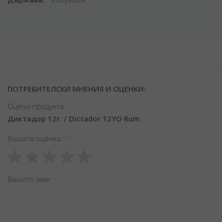
ПОТРЕБИТЕЛСКИ МНЕНИЯ И ОЦЕНКИ:
Оцени продукта:
Диктадор 12г. / Dictador 12YO Rum
Вашата оценка
1
2
3
4
5
star
stars
stars
stars
stars
Вашето име