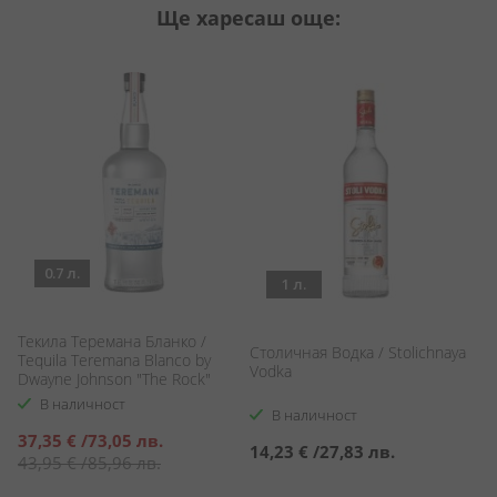
Ще харесаш още:
0.7 л.
1 л.
Текила Теремана Бланко /
Столичная Водка / Stolichnaya
Ат
Tequila Teremana Blanco by
Vodka
Sp
Dwayne Johnson "The Rock"
В наличност
В наличност
Специална
37,35 €
/
73,05 лв.
14,23 €
/
27,83 лв.
6
цена
43,95 €
/
85,96 лв.