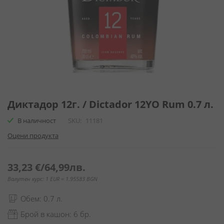
Преминете
към
Диктадор 12г. / Dictador 12YO Rum 0.7 л.
началото
В наличност
SKU
11181
на
галерия
Оцени продукта
със
снимки
33,23 €
/
64,99лв.
Валутен курс: 1 EUR = 1.95583 BGN
Обем: 0.7 л.
Брой в кашон: 6 бр.