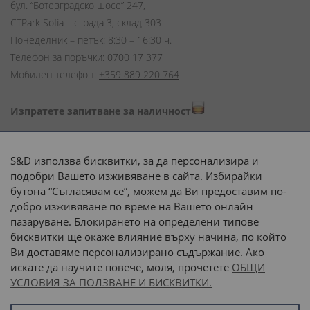
бул. “Ботевградско шосе” 247,
CTPark Sofia – сграда 3, склад 303
Понеделник – петък: 8:30 – 16:30 ч.
Телефон за поръчки:
0700 17 377
Мобилен телефон:
+359 889 220 764
Изпратете запитване за наличност
Начини на плащане:
S&D използва бисквитки, за да персонализира и
подобри Вашето изживяване в сайта. Избирайки
бутона “Съгласявам се”, можем да Ви предоставим по-
добро изживяване по време на Вашето онлайн
пазаруване. Блокирането на определени типове
Доставка до адрес с:
бисквитки ще окаже влияние върху начина, по който
Ви доставяме персонализирано съдържание. Ако
 или 
наш транспорт
искате да научите повече, моля, прочетете
ОБЩИ
УСЛОВИЯ ЗА ПОЛЗВАНЕ И БИСКВИТКИ.
Последвайте ни: