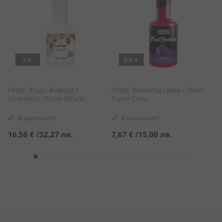
1 л.
0.8 л.
Пюре Ягода Жифард /
Пюре Виолетка Цима / Violet
П
Strawberry Puree Giffard
Puree Cima
Fi
M
В наличност
В наличност
16,50 €
/
32,27 лв.
7,67 €
/
15,00 лв.
1