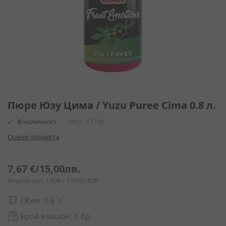
Преминете
към
Пюре Юзу Цима / Yuzu Puree Cima 0.8 л.
началото
В наличност
SKU
11726
на
галерия
Оцени продукта
със
снимки
7,67 €
/
15,00лв.
Валутен курс: 1 EUR = 1.95583 BGN
Обем: 0.8 л.
Брой в кашон: 6 бр.