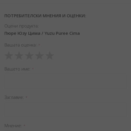
ПОТРЕБИТЕЛСКИ МНЕНИЯ И ОЦЕНКИ:
Оцени продукта:
Пюре Юзу Цима / Yuzu Puree Cima
Вашата оценка
1
2
3
4
5
star
stars
stars
stars
stars
Вашето име
Заглавиe
Мнение