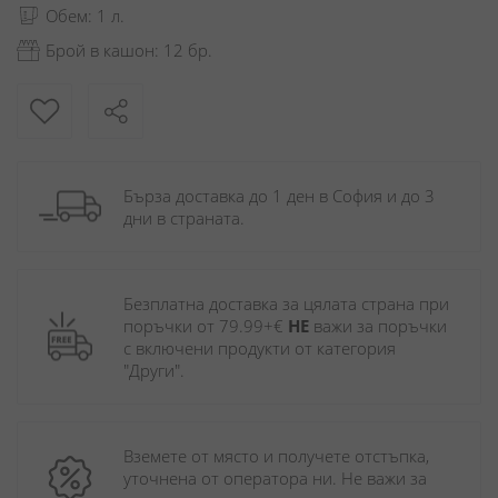
Обем: 1 л.
Брой в кашон: 12 бр.
Бърза доставка до 1 ден в София и до 3 
дни в страната.
Безплатна доставка за цялата страна при 
поръчки от 79.99+€ 
НЕ
 важи за поръчки 
с включени продукти от категория 
"Други". 
Вземете от място и получете отстъпка, 
уточнена от оператора ни. Не важи за 