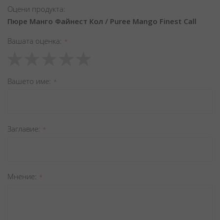
Оцени продукта:
Пюре Манго Файнест Кол / Puree Mango Finest Call
Вашата оценка
1
2
3
4
5
star
stars
stars
stars
stars
Вашето име
Заглавиe
Мнение