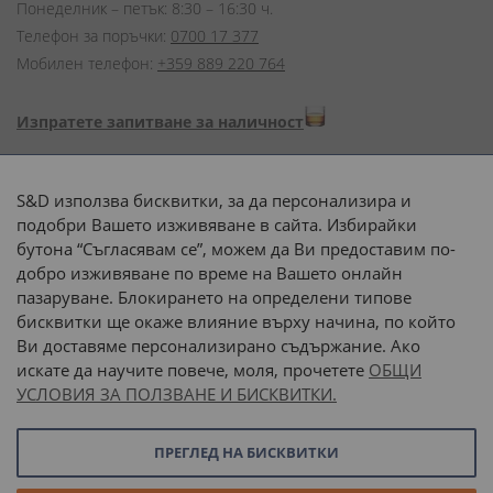
Понеделник – петък: 8:30 – 16:30 ч.
Телефон за поръчки:
0700 17 377
Мобилен телефон:
+359 889 220 764
Изпратете запитване за наличност
Начини на плащане:
S&D използва бисквитки, за да персонализира и
подобри Вашето изживяване в сайта. Избирайки
бутона “Съгласявам се”, можем да Ви предоставим по-
добро изживяване по време на Вашето онлайн
пазаруване. Блокирането на определени типове
Доставка до адрес с:
бисквитки ще окаже влияние върху начина, по който
Ви доставяме персонализирано съдържание. Ако
 или 
наш транспорт
искате да научите повече, моля, прочетете
ОБЩИ
УСЛОВИЯ ЗА ПОЛЗВАНЕ И БИСКВИТКИ.
Последвайте ни:
ПРЕГЛЕД НА БИСКВИТКИ