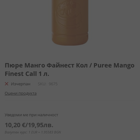
Преминете
към
Пюре Манго Файнест Кол / Puree Mango
началото
Finest Call 1 л.
на
галерия
Изчерпан
SKU
9675
със
Оцени продукта
снимки
Уведоми ме при наличност
10,20 €
/
19,95лв.
Валутен курс: 1 EUR = 1.95583 BGN