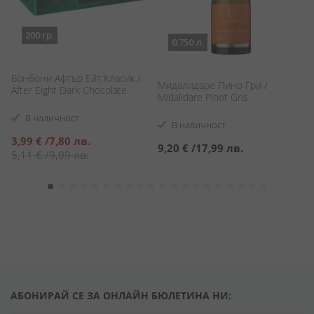
200 гр.
0.750 л.
Бонбони Афтър Ейт Класик /
/
Мидалидаре Пино Гри /
Л
After Eight Dark Chocolate
Midalidare Pinot Gris
Bl
В наличност
В наличност
Специална
3,99 €
/
7,80 лв.
9,20 €
/
17,99 лв.
1
цена
5,11 €
/
9,99 лв.
АБОНИРАЙ СЕ ЗА ОНЛАЙН БЮЛЕТИНА НИ: