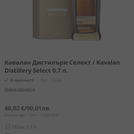
Преминете
към
Кавалан Дистилъри Селект / Kavalan
началото
Distillery Select 0.7 л.
на
галерия
В наличност
SKU
12288
със
Оцени продукта
снимки
46,02 €
/
90,01лв.
Валутен курс: 1 EUR = 1.95583 BGN
Обем: 0.7 л.