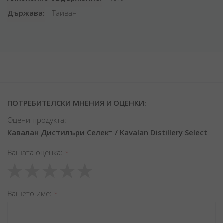
Държава
Тайван
ПОТРЕБИТЕЛСКИ МНЕНИЯ И ОЦЕНКИ:
Оцени продукта:
Кавалан Дистилъри Селект / Kavalan Distillery Select
Вашата оценка
1
2
3
4
5
star
stars
stars
stars
stars
Вашето име