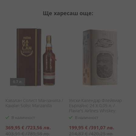
Ще харесаш още:
0.7 л.
Кавалан Солист Манзанила /
Уиски Календар Флейвиар
К
Kavalan Solist Manzanilla
Еърлайнс 24 Х 0,05 л. /
K
Flaviar's Airlines Whiskey
Advent Calendar
В наличност
В наличност
Специална
Специална
369,95 €
/
723,56 лв.
199,95 €
/
391,07 лв.
7
цена
цена
403,91 €
/
789,98 лв.
214,87 €
/
420,25 лв.