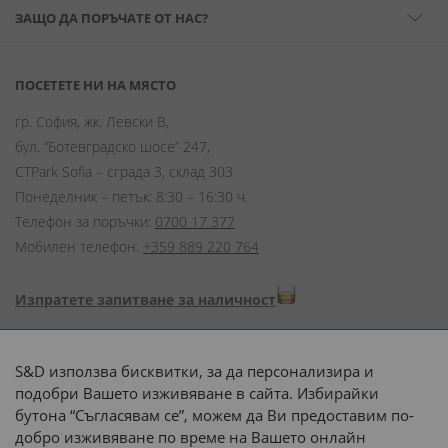
ЗАЩО ДА ПОРЪЧАТЕ ОТ НАС?
ПОСЕТЕТЕ НИ НА МЯСТО
гр. София, жк. Левски В,
бул. “Ботевградско шосе” 247,
CTPark Sofia – сграда 3, склад 303
Понеделник – петък: 8:30 – 16:30 ч.
Телефон за поръчки:
0700 17 377
Мобилен телефон:
+359 889 220 764
Изпратете запитване за наличност
Начини на плащане:
S&D използва бисквитки, за да персонализира и
подобри Вашето изживяване в сайта. Избирайки
бутона “Съгласявам се”, можем да Ви предоставим по-
добро изживяване по време на Вашето онлайн