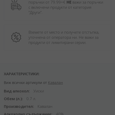
поръчки от 79.99+€ 
НЕ
 важи за поръчки 
с включени продукти от категория 
"Други". 
Вземете от място и получете отстъпка, 
уточнена от оператора ни. Не важи за 
продукти от лимитирани серии.
ХАРАКТЕРИСТИКИ:
Виж всички артикули от
Кавалан
Вид алкохол
Уиски
Обем (л.)
0.7 л.
Производител
Кавалан
Алкохолно съдържание
40%