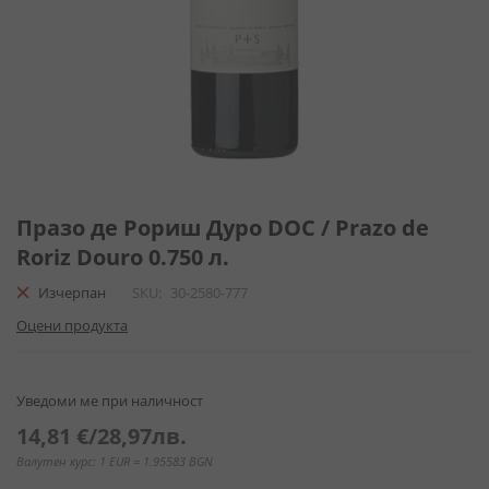
Преминете
към
Празо де Рориш Дуро DOC / Prazo de
началото
Roriz Douro 0.750 л.
на
галерия
Изчерпан
SKU
30-2580-777
със
Оцени продукта
снимки
Уведоми ме при наличност
14,81 €
/
28,97лв.
Валутен курс: 1 EUR = 1.95583 BGN