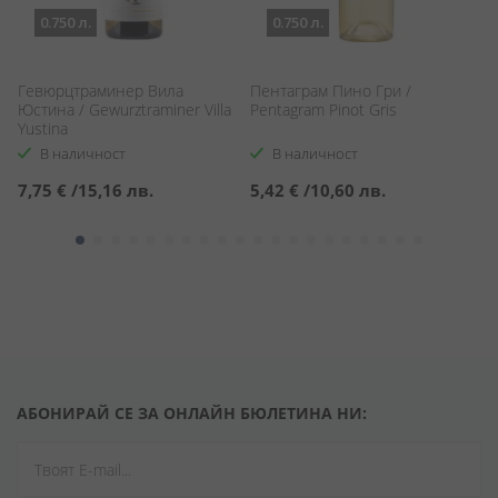
0.750 л.
0.750 л.
Гевюрцтраминер Вила
Пентаграм Пино Гри /
Б
Юстина / Gewurztraminer Villa
Pentagram Pinot Gris
Wh
Yustina
В наличност
В наличност
7,75 €
/
15,16 лв.
5,42 €
/
10,60 лв.
1
АБОНИРАЙ СЕ ЗА ОНЛАЙН БЮЛЕТИНА НИ: