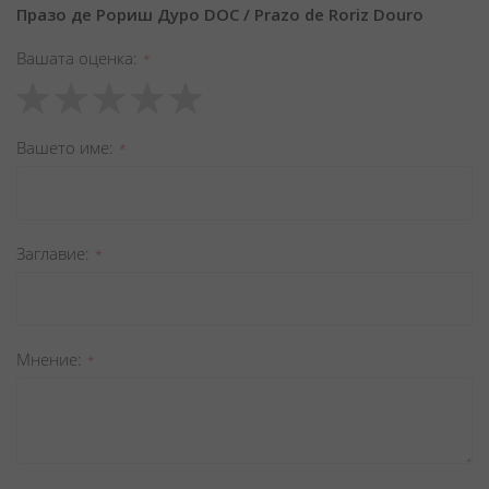
Празо де Рориш Дуро DOC / Prazo de Roriz Douro
Вашата оценка
1
2
3
4
5
star
stars
stars
stars
stars
Вашето име
Заглавиe
Мнение