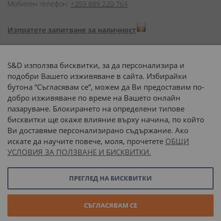
Мобилен телефон:
+359 889 220 764
Изпратете запитване за наличност
Начини на плащане:
S&D използва бисквитки, за да персонализира и
подобри Вашето изживяване в сайта. Избирайки
бутона “Съгласявам се”, можем да Ви предоставим по-
добро изживяване по време на Вашето онлайн
пазаруване. Блокирането на определени типове
Доставка до адрес с:
бисквитки ще окаже влияние върху начина, по който
Ви доставяме персонализирано съдържание. Ако
 или 
наш транспорт
искате да научите повече, моля, прочетете
ОБЩИ
УСЛОВИЯ ЗА ПОЛЗВАНЕ И БИСКВИТКИ.
Последвайте ни:
ПРЕГЛЕД НА БИСКВИТКИ
© 2026 “С и Д Комерсиал” ООД. Всички права запазени.
СЪГЛАСЯВАМ СЕ
Онлайн магазин от
Stenik