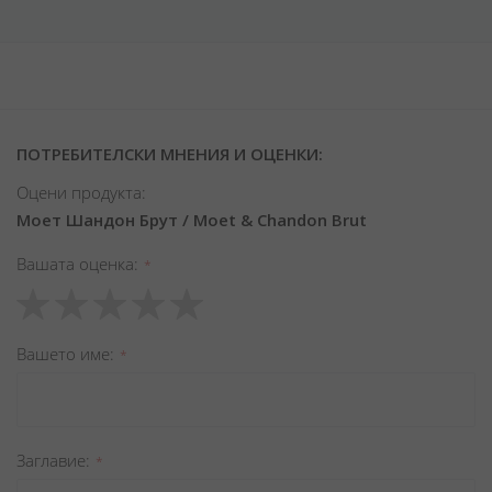
ПОТРЕБИТЕЛСКИ МНЕНИЯ И ОЦЕНКИ:
Оцени продукта:
Моет Шандон Брут / Moet & Chandon Brut
Вашата оценка
1
2
3
4
5
star
stars
stars
stars
stars
Вашето име
Заглавиe