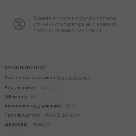
Вземете от място и получете отстъпка, 
уточнена от оператора ни. Не важи за 
продукти от лимитирани серии.
ХАРАКТЕРИСТИКИ:
Виж всички артикули от
Моет & Шандон
Вид алкохол
Шампанско
Обем (л.)
0.2 л.
Алкохолно съдържание
12%
Производител
Моет & Шандон
Държава
Франция