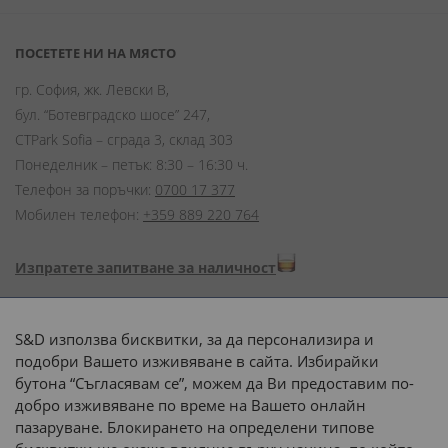
ПОСЕТЕТЕ НИ НА МЯСТО
гр. София, жк. Левски В,
бул. “Ботевградско шосе” 247,
CTPark Sofia – сграда 3, склад 303
Понеделник – петък: 8:30 – 16:30 ч.
Телефон за поръчки:
0700 17 377
Мобилен телефон:
+359 889 220 764
Изпратете запитване за наличност
Начини на плащане:
S&D използва бисквитки, за да персонализира и
подобри Вашето изживяване в сайта. Избирайки
бутона “Съгласявам се”, можем да Ви предоставим по-
добро изживяване по време на Вашето онлайн
пазаруване. Блокирането на определени типове
Доставка до адрес с: