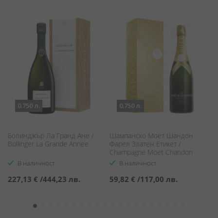
0.750 л.
0.750 л.
Болинджър Ла Гранд Ане /
Шампанско Моет Шандон
Ш
D
Bollinger La Grande Annee
Фарел Златен Етикет /
Бр
Champagne Moet Chandon
Mi
Pharrell Gold Label
В наличност
В наличност
227,13 €
/
444,23 лв.
59,82 €
/
117,00 лв.
6