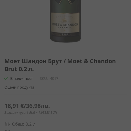
Преминете
към
Моет Шандон Брут / Moet & Chandon
началото
Brut 0.2 л.
на
галерия
В наличност
SKU
4017
със
Оцени продукта
снимки
18,91 €
/
36,98лв.
Валутен курс: 1 EUR = 1.95583 BGN
Обем: 0.2 л.