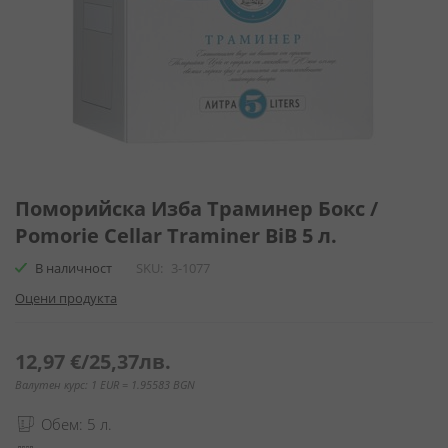
Преминете
към
Поморийска Изба Траминер Бокс /
началото
Pomorie Cellar Traminer BiB 5 л.
на
галерия
В наличност
SKU
3-1077
със
Оцени продукта
снимки
12,97 €
/
25,37лв.
Валутен курс: 1 EUR = 1.95583 BGN
Обем: 5 л.