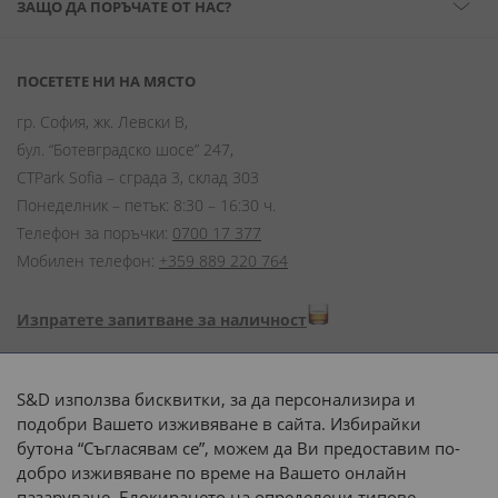
ЗАЩО ДА ПОРЪЧАТЕ ОТ НАС?
ПОСЕТЕТЕ НИ НА МЯСТО
гр. София, жк. Левски В,
бул. “Ботевградско шосе” 247,
CTPark Sofia – сграда 3, склад 303
Понеделник – петък: 8:30 – 16:30 ч.
Телефон за поръчки:
0700 17 377
Мобилен телефон:
+359 889 220 764
Изпратете запитване за наличност
Начини на плащане:
S&D използва бисквитки, за да персонализира и
подобри Вашето изживяване в сайта. Избирайки
бутона “Съгласявам се”, можем да Ви предоставим по-
добро изживяване по време на Вашето онлайн
пазаруване. Блокирането на определени типове