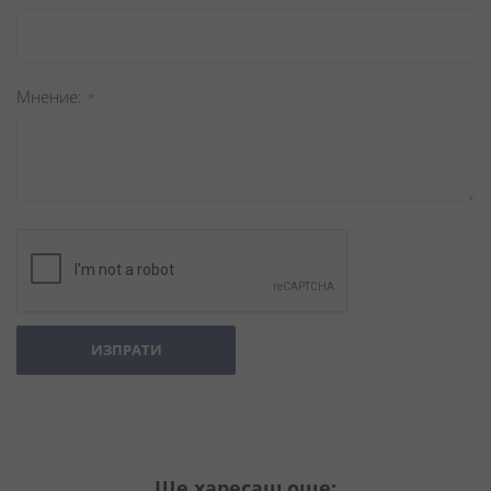
Мнение
ИЗПРАТИ
Ще харесаш още: