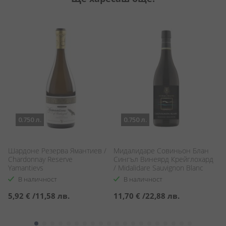
0.750 л.
0.750 л.
Шардоне Резерва Ямантиев /
Мидалидаре Совиньон Блан
Л
Chardonnay Reserve
Сингъл Винеярд Крейглохард
Ше
Yamantievs
/ Midalidare Sauvignon Blanc
Ch
Single Craiglochart Vineyard
В наличност
В наличност
5,92 €
/
11,58 лв.
11,70 €
/
22,88 лв.
9