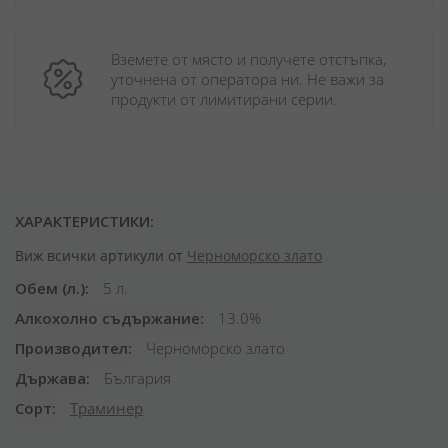
Вземете от място и получете отстъпка, 
уточнена от оператора ни. Не важи за 
продукти от лимитирани серии.
ХАРАКТЕРИСТИКИ:
Виж всички артикули от
Черноморско злато
Обем (л.)
5 л.
Алкохолно съдържание
13.0%
Производител
Черноморско злато
Държава
България
Сорт
Траминер