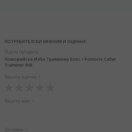
ПОТРЕБИТЕЛСКИ МНЕНИЯ И ОЦЕНКИ:
Оцени продукта:
Поморийска Изба Траминер Бокс / Pomorie Cellar
Traminer BiB
Вашата оценка
1
2
3
4
5
star
stars
stars
stars
stars
Вашето име
Заглавиe