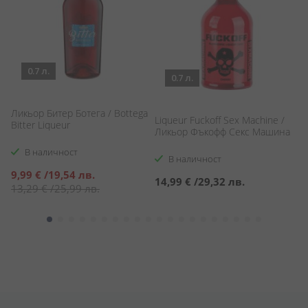
0.7 л.
0.7 л.
Ликьор Битер Ботега / Bottega
Liqueur Fuckoff Sex Machine /
Б
Bitter Liqueur
Ликьор Фъкофф Секс Машина
Bl
В наличност
В наличност
Специална
9,99 €
/
19,54 лв.
14,99 €
/
29,32 лв.
1
цена
13,29 €
/
25,99 лв.