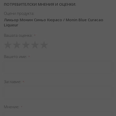
ПОТРЕБИТЕЛСКИ МНЕНИЯ И ОЦЕНКИ:
Оцени продукта:
Ликьор Монин Синьо Кюрасо / Monin Blue Curacao
Liqueur
Вашата оценка
1
2
3
4
5
star
stars
stars
stars
stars
Вашето име
Заглавиe
Мнение