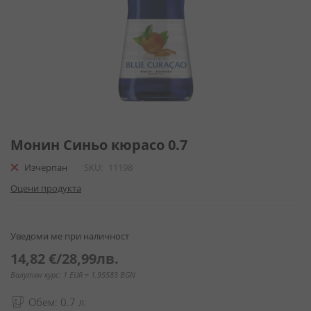
Преминете
към
Монин Синьо кюрасо 0.7
началото
Изчерпан
SKU
11198
на
галерия
Оцени продукта
със
снимки
Уведоми ме при наличност
14,82 €
/
28,99лв.
Валутен курс: 1 EUR = 1.95583 BGN
Обем: 0.7 л.