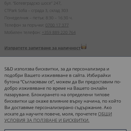
бул. “Ботевградско шосе” 247,
CTPark Sofia – сграда 3, склад 303
Понеделник – петък: 8:30 – 16:30 ч.
Телефон за поръчки:
0700 17 377
Мобилен телефон:
+359 889 220 764
Изпратете запитване за наличност
Начини на плащане:
S&D използва бисквитки, за да персонализира и
подобри Вашето изживяване в сайта. Избирайки
бутона “Съгласявам се”, можем да Ви предоставим по-
добро изживяване по време на Вашето онлайн
пазаруване. Блокирането на определени типове
Доставка до адрес с:
бисквитки ще окаже влияние върху начина, по който
Ви доставяме персонализирано съдържание. Ако
 или 
наш транспорт
искате да научите повече, моля, прочетете
ОБЩИ
УСЛОВИЯ ЗА ПОЛЗВАНЕ И БИСКВИТКИ.
Последвайте ни: