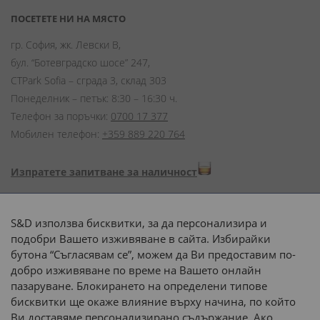
ПОСЕТЕТЕ НИ НА МЯСТО
гр. София, жк. Левски В,
бул. “Ботевградско шосе” 247,
CTPark Sofia – сграда 3, склад 303
Понеделник – петък: 8:30 – 16:30 ч.
Телефон за поръчки:
0700 17 377
Мобилен телефон:
+359 889 220 764
Изпратете запитване за наличност
Начини на плащане:
S&D използва бисквитки, за да персонализира и
подобри Вашето изживяване в сайта. Избирайки
бутона “Съгласявам се”, можем да Ви предоставим по-
добро изживяване по време на Вашето онлайн
пазаруване. Блокирането на определени типове
Доставка до адрес с:
бисквитки ще окаже влияние върху начина, по който
Ви доставяме персонализирано съдържание. Ако