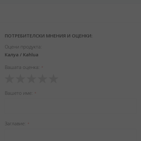
ПОТРЕБИТЕЛСКИ МНЕНИЯ И ОЦЕНКИ:
Оцени продукта:
Калуа / Kahlua
Вашата оценка
1
2
3
4
5
star
stars
stars
stars
stars
Вашето име
Заглавиe