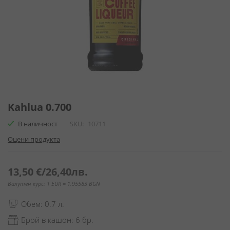
Преминете
към
Kahlua 0.700
началото
В наличност
SKU
10711
на
галерия
Оцени продукта
със
снимки
13,50 €
/
26,40лв.
Валутен курс: 1 EUR = 1.95583 BGN
Обем: 0.7 л.
Брой в кашон: 6 бр.