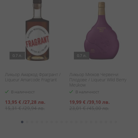
0.7 л.
0.7 л.
Ликьор Амаркод Фрагрант /
Ликьор Мюков Червени
Пи
Liqueur Amarcode Fragrant
Плодове / Liqueur Wild Berry
Li
Meukow
В наличност
В наличност
Специална
Специална
13,95 €
/
27,28 лв.
19,99 €
/
39,10 лв.
8
цена
цена
15,31 €
/
29,94 лв.
23,01 €
/
45,00 лв.