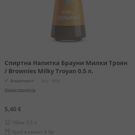
Преминете
към
Спиртна Напитка Брауни Милки Троян
началото
/ Brownies Milky Troyan 0.5 л.
на
галерия
В наличност
SKU
9654
със
Оцени продукта
снимки
5,40 €
Обем: 0.5 л.
Брой в кашон: 6 бр.