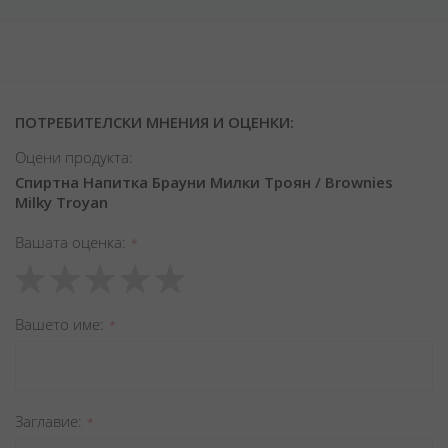
ПОТРЕБИТЕЛСКИ МНЕНИЯ И ОЦЕНКИ:
Оцени продукта:
Спиртна Напитка Брауни Милки Троян / Brownies
Milky Troyan
Вашата оценка
1
2
3
4
5
star
stars
stars
stars
stars
Вашето име
Заглавиe