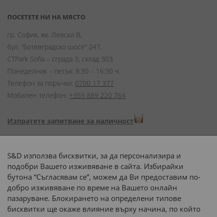
ПОСЕТЕТЕ НИ НА МЯСТО
гр. София, жк. Левски В,
бул. “Ботевградско шосе” 247,
CTPark Sofia – сграда 3, склад 303
Понеделник – петък: 8:30 – 16:30 ч.
Телефон за поръчки:
0700 17 377
Мобилен телефон:
+359 889 220 764
Изпратете запитване за наличност
Начини на плащане:
S&D използва бисквитки, за да персонализира и
подобри Вашето изживяване в сайта. Избирайки
бутона “Съгласявам се”, можем да Ви предоставим по-
добро изживяване по време на Вашето онлайн
пазаруване. Блокирането на определени типове
Доставка до адрес с:
бисквитки ще окаже влияние върху начина, по който