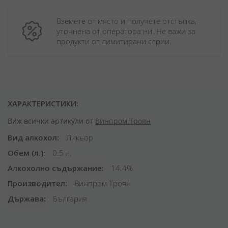
Вземете от място и получете отстъпка, 
уточнена от оператора ни. Не важи за 
продукти от лимитирани серии.
ХАРАКТЕРИСТИКИ:
Виж всички артикули от
Винпром Троян
Вид алкохол
Ликьор
Обем (л.)
0.5 л.
Алкохолно съдържание
14.4%
Производител
Винпром Троян
Държава
България